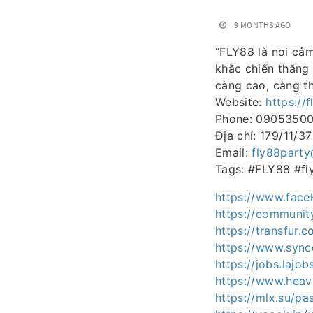
9 MONTHS AGO
“FLY88 là nơi cả
khắc chiến thắng
càng cao, càng t
Website:
https://
Phone: 0905350
Địa chỉ: 179/11/
Email:
fly88part
Tags: #FLY88 #f
https://www.face
https://communit
https://transfur.
https://www.sync
https://jobs.lajo
https://www.heav
https://mlx.su/p