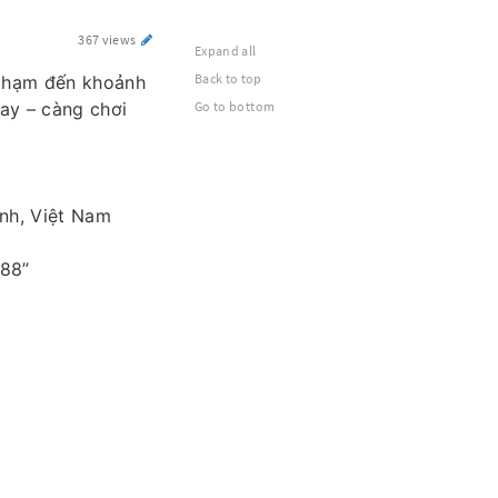
367 views
Expand all
Back to top
 chạm đến khoảnh
ay – càng chơi
Go to bottom
inh, Việt Nam
88”