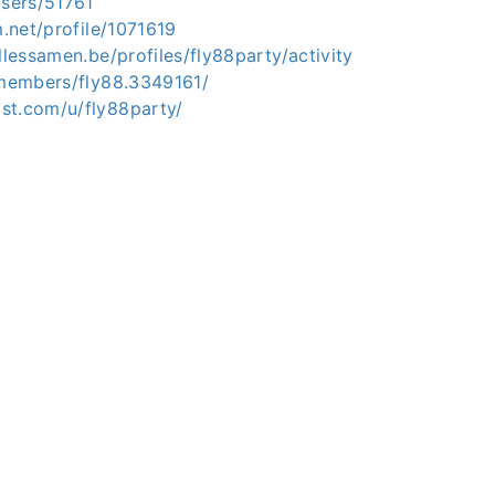
users/51761
m.net/profile/1071619
ellessamen.be/profiles/fly88party/activity
/members/fly88.3349161/
st.com/u/fly88party/