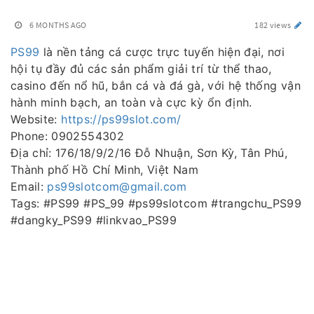
6 MONTHS AGO
182 views
PS99
là nền tảng cá cược trực tuyến hiện đại, nơi
hội tụ đầy đủ các sản phẩm giải trí từ thể thao,
casino đến nổ hũ, bắn cá và đá gà, với hệ thống vận
hành minh bạch, an toàn và cực kỳ ổn định.
Website:
https://ps99slot.com/
Phone: 0902554302
Địa chỉ: 176/18/9/2/16 Đỗ Nhuận, Sơn Kỳ, Tân Phú,
Thành phố Hồ Chí Minh, Việt Nam
Email:
ps99slotcom@gmail.com
Tags: #PS99 #PS_99 #ps99slotcom #trangchu_PS99
#dangky_PS99 #linkvao_PS99