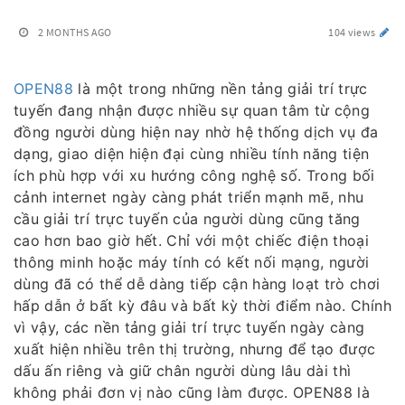
2 MONTHS AGO
104 views
OPEN88
là một trong những nền tảng giải trí trực
tuyến đang nhận được nhiều sự quan tâm từ cộng
đồng người dùng hiện nay nhờ hệ thống dịch vụ đa
dạng, giao diện hiện đại cùng nhiều tính năng tiện
ích phù hợp với xu hướng công nghệ số. Trong bối
cảnh internet ngày càng phát triển mạnh mẽ, nhu
cầu giải trí trực tuyến của người dùng cũng tăng
cao hơn bao giờ hết. Chỉ với một chiếc điện thoại
thông minh hoặc máy tính có kết nối mạng, người
dùng đã có thể dễ dàng tiếp cận hàng loạt trò chơi
hấp dẫn ở bất kỳ đâu và bất kỳ thời điểm nào. Chính
vì vậy, các nền tảng giải trí trực tuyến ngày càng
xuất hiện nhiều trên thị trường, nhưng để tạo được
dấu ấn riêng và giữ chân người dùng lâu dài thì
không phải đơn vị nào cũng làm được. OPEN88 là