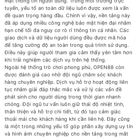
mật thông tin người dùng. Trong môi trường trực
tuyến, yếu tố an toàn dữ liệu luôn được xem là vấn
đề quan trọng hàng đầu. Chính vì vậy, nền tảng này
đã áp dụng nhiều công nghệ bảo mật hiện đại nhằm
hạn chế tối đa nguy cơ rò rỉ thông tin cá nhân. Các
giao dịch và dữ liệu người dùng đều được mã hóa
để tăng cường độ an toàn trong quá trình sử dụng.
Điều này giúp người tham gia cảm thấy yên tâm hơn
khi trải nghiệm các dịch vụ trên hệ thống.
Ngoài hệ thống trò chơi phong phú, OPEN88 còn
được đánh giá cao nhờ đội ngũ chăm sóc khách
hàng chuyên nghiệp. Dịch vụ hỗ trợ hoạt động liên
tục nhằm giải đáp thắc mắc và xử lý các vấn đề
phát sinh cho người dùng trong thời gian nhanh
chóng. Đội ngũ tư vấn luôn giữ thái độ nhiệt tình,
thân thiện và hỗ trợ chi tiết, từ đó tạo cảm giác
thoải mái cho khách hàng khi cần liên hệ. Đây cũng
là một trong những yếu tố góp phần xây dựng uy tín
và hình ảnh chuyên nghiệp cho nền tảng trong mắt