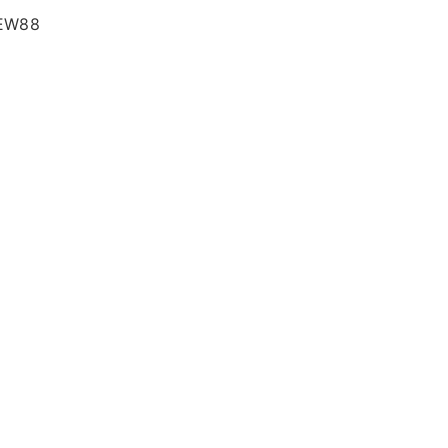
NEW88