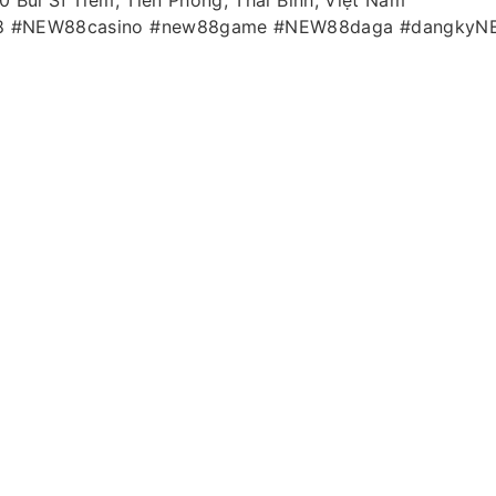
8 #NEW88casino #new88game #NEW88daga #dangky