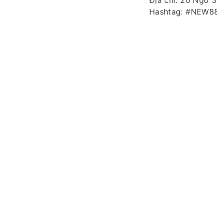
Hashtag: #NEW8