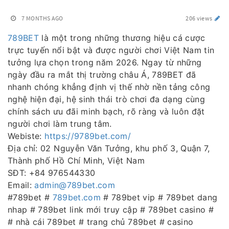
7 MONTHS AGO
206 views
789BET
là một trong những thương hiệu cá cược
trực tuyến nổi bật và được người chơi Việt Nam tin
tưởng lựa chọn trong năm 2026. Ngay từ những
ngày đầu ra mắt thị trường châu Á, 789BET đã
nhanh chóng khẳng định vị thế nhờ nền tảng công
nghệ hiện đại, hệ sinh thái trò chơi đa dạng cùng
chính sách ưu đãi minh bạch, rõ ràng và luôn đặt
người chơi làm trung tâm.
Webiste:
https://9789bet.com/
Địa chỉ: 02 Nguyễn Văn Tưởng, khu phố 3, Quận 7,
Thành phố Hồ Chí Minh, Việt Nam
SĐT: +84 976544330
Email:
admin@789bet.com
#789bet #
789bet.com
# 789bet vip # 789bet dang
nhap # 789bet link mới truy cập # 789bet casino #
# nhà cái 789bet # trang chủ 789bet # casino