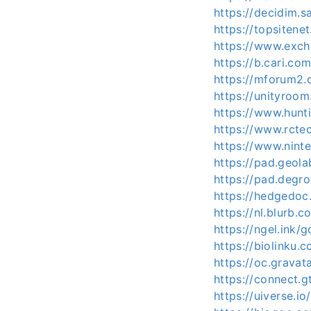
https://decidim.s
https://topsiten
https://www.exc
https://b.cari.
https://mforum2
https://unityroo
https://www.hun
https://www.rct
https://www.nint
https://pad.geol
https://pad.degro
https://hedgedoc.
https://nl.blurb.
https://ngel.ink/
https://biolinku.
https://oc.grava
https://connect.
https://uiverse.io