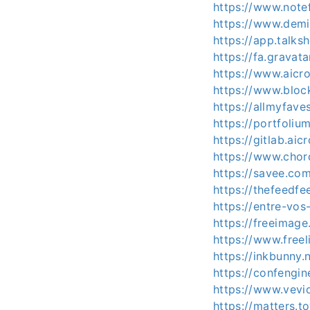
https://www.not
https://www.demi
https://app.talk
https://fa.grava
https://www.aicr
https://www.blo
https://allmyfa
https://portfoli
https://gitlab.a
https://www.chor
https://savee.co
https://thefeedf
https://entre-vos
https://freeimag
https://www.freel
https://inkbunny
https://confengi
https://www.vev
https://matters.