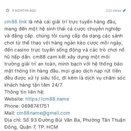
5 MONTHS AGO
112 views
cm88 link
là nhà cái giải trí trực tuyến hàng đầu,
mang đến một hệ sinh thái cá cược chuyên nghiệp
và đẳng cấp. chúng tôi cung cấp đa dạng các sảnh
chơi từ thể thao với hàng ngàn kèo cược mỗi ngày,
đến casino trực tuyến sống động và các trò chơi nổ
hũ hấp dẫn. cm88 cam kết xây dựng một môi
trường giải trí an toàn, minh bạch với hệ thống bảo
mật thông tin hàng đầu. mọi giao dịch nạp rút tiền
đều được xử lý siêu tốc, đi kèm là dịch vụ chăm sóc
khách hàng tận tâm 24/7.
Thông tin liên hệ:
Website:
https://cm88.name
Phone: 0698741751
Mail:
cm88name@gmail.com
Địa chỉ: Số 93 Đường Bùi Văn Ba, Phường Tân Thuận
Đông, Quận 7, TP. HCM