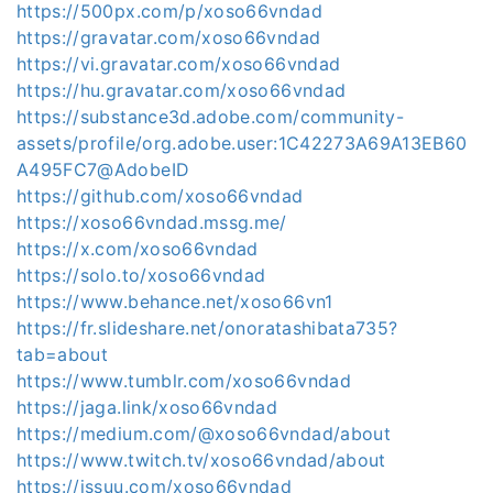
https://500px.com/p/xoso66vndad
https://gravatar.com/xoso66vndad
https://vi.gravatar.com/xoso66vndad
https://hu.gravatar.com/xoso66vndad
https://substance3d.adobe.com/community-
assets/profile/org.adobe.user:1C42273A69A13EB60
A495FC7@AdobeID
https://github.com/xoso66vndad
https://xoso66vndad.mssg.me/
https://x.com/xoso66vndad
https://solo.to/xoso66vndad
https://www.behance.net/xoso66vn1
https://fr.slideshare.net/onoratashibata735?
tab=about
https://www.tumblr.com/xoso66vndad
https://jaga.link/xoso66vndad
https://medium.com/@xoso66vndad/about
https://www.twitch.tv/xoso66vndad/about
https://issuu.com/xoso66vndad