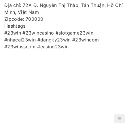
Địa chỉ: 72A Đ. Nguyễn Thị Thập, Tân Thuận, Hồ Chí
Minh, Việt Nam
Zipcode: 700000
Hashtags
#23win #23wincasino #slotgame23win
#nhacai23win #dangky23win #23wincom
#23winsscom #casino23win