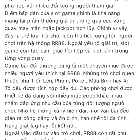
phù hợp với nhiều đối tượng người tham gia.
Điểm hấp dẫn của slot game chính là khả năng
mang lại phần thưởng giá trị thông qua các vòng
quay may mắn hoặc jackpot tích lũy. Chính vì vậy,
đây là thể loại trò chơi luôn thu hút lượng lớn người
chơi trên hệ thống RR88. Ngoài yếu tố giải trí, slot
game còn tạo cảm giác hồi hộp và kịch tính trong
từng vòng quay.
Game bài đổi thưởng cũng là một chuyên mục được
nhiều người yêu thích tại RR88. Những trò chơi quen
thuộc như Tiến Lên, Phỏm, Poker, Mậu Binh hay Xì
Tố đều được tích hợp đầy đủ. Các phòng chơi được
thiết kế đa dạng với nhiều mức cược khác nhau
nhằm đáp ứng nhu cầu của từng đối tượng người
chơi. Nhờ hệ thống xử lý hiện đại, mọi ván bài đều
diễn ra công bằng và ổn định, hạn chế tối đa tình
trạng giật lag hay lỗi kết nối.
Ngoài việc đầu tư vào trò chơi, RR88 còn rất chú