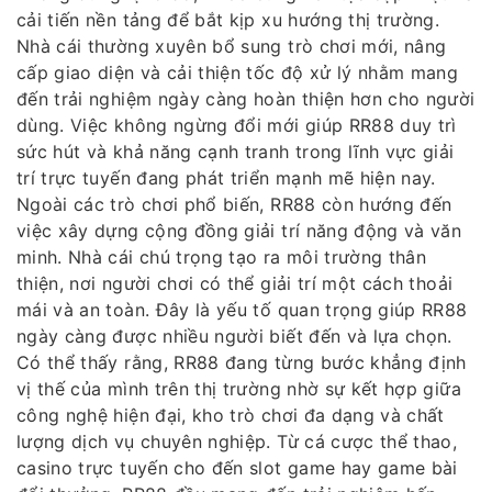
cải tiến nền tảng để bắt kịp xu hướng thị trường.
Nhà cái thường xuyên bổ sung trò chơi mới, nâng
cấp giao diện và cải thiện tốc độ xử lý nhằm mang
đến trải nghiệm ngày càng hoàn thiện hơn cho người
dùng. Việc không ngừng đổi mới giúp RR88 duy trì
sức hút và khả năng cạnh tranh trong lĩnh vực giải
trí trực tuyến đang phát triển mạnh mẽ hiện nay.
Ngoài các trò chơi phổ biến, RR88 còn hướng đến
việc xây dựng cộng đồng giải trí năng động và văn
minh. Nhà cái chú trọng tạo ra môi trường thân
thiện, nơi người chơi có thể giải trí một cách thoải
mái và an toàn. Đây là yếu tố quan trọng giúp RR88
ngày càng được nhiều người biết đến và lựa chọn.
Có thể thấy rằng, RR88 đang từng bước khẳng định
vị thế của mình trên thị trường nhờ sự kết hợp giữa
công nghệ hiện đại, kho trò chơi đa dạng và chất
lượng dịch vụ chuyên nghiệp. Từ cá cược thể thao,
casino trực tuyến cho đến slot game hay game bài