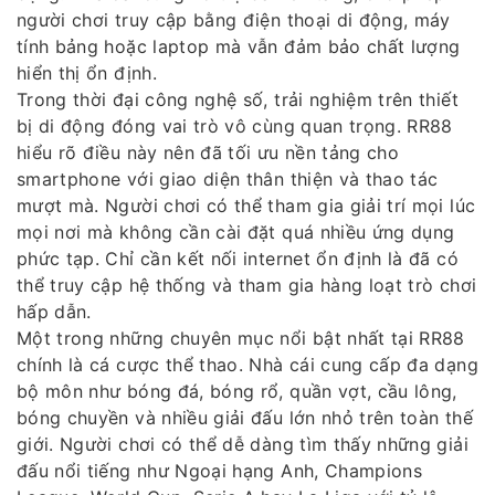
người chơi truy cập bằng điện thoại di động, máy
tính bảng hoặc laptop mà vẫn đảm bảo chất lượng
hiển thị ổn định.
Trong thời đại công nghệ số, trải nghiệm trên thiết
bị di động đóng vai trò vô cùng quan trọng. RR88
hiểu rõ điều này nên đã tối ưu nền tảng cho
smartphone với giao diện thân thiện và thao tác
mượt mà. Người chơi có thể tham gia giải trí mọi lúc
mọi nơi mà không cần cài đặt quá nhiều ứng dụng
phức tạp. Chỉ cần kết nối internet ổn định là đã có
thể truy cập hệ thống và tham gia hàng loạt trò chơi
hấp dẫn.
Một trong những chuyên mục nổi bật nhất tại RR88
chính là cá cược thể thao. Nhà cái cung cấp đa dạng
bộ môn như bóng đá, bóng rổ, quần vợt, cầu lông,
bóng chuyền và nhiều giải đấu lớn nhỏ trên toàn thế
giới. Người chơi có thể dễ dàng tìm thấy những giải
đấu nổi tiếng như Ngoại hạng Anh, Champions