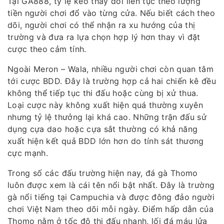
Tại GA888, tỷ lệ kèo thay đổi liên tục theo lượng
tiền người chơi đổ vào từng cửa. Nếu biết cách theo
dõi, người chơi có thể nhận ra xu hướng của thị
trường và đưa ra lựa chọn hợp lý hơn thay vì đặt
cược theo cảm tính.
Ngoài Meron – Wala, nhiều người chơi còn quan tâm
tới cược BDD. Đây là trường hợp cả hai chiến kê đều
không thể tiếp tục thi đấu hoặc cùng bị xử thua.
Loại cược này không xuất hiện quá thường xuyên
nhưng tỷ lệ thưởng lại khá cao. Những trận đấu sử
dụng cựa dao hoặc cựa sắt thường có khả năng
xuất hiện kết quả BDD lớn hơn do tính sát thương
cực mạnh.
Trong số các đấu trường hiện nay, đá gà Thomo
luôn được xem là cái tên nổi bật nhất. Đây là trường
gà nổi tiếng tại Campuchia và được đông đảo người
chơi Việt Nam theo dõi mỗi ngày. Điểm hấp dẫn của
Thomo nằm ở tốc độ thi đấu nhanh, lối đá máu lửa