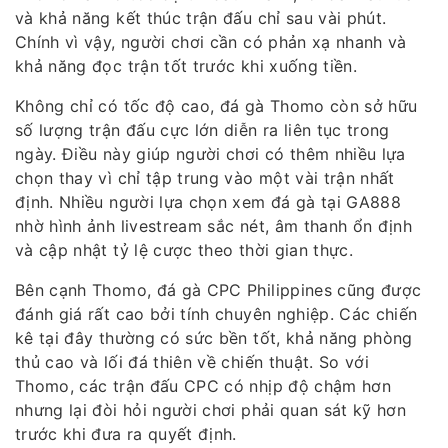
và khả năng kết thúc trận đấu chỉ sau vài phút.
Chính vì vậy, người chơi cần có phản xạ nhanh và
khả năng đọc trận tốt trước khi xuống tiền.
Không chỉ có tốc độ cao, đá gà Thomo còn sở hữu
số lượng trận đấu cực lớn diễn ra liên tục trong
ngày. Điều này giúp người chơi có thêm nhiều lựa
chọn thay vì chỉ tập trung vào một vài trận nhất
định. Nhiều người lựa chọn xem đá gà tại GA888
nhờ hình ảnh livestream sắc nét, âm thanh ổn định
và cập nhật tỷ lệ cược theo thời gian thực.
Bên cạnh Thomo, đá gà CPC Philippines cũng được
đánh giá rất cao bởi tính chuyên nghiệp. Các chiến
kê tại đây thường có sức bền tốt, khả năng phòng
thủ cao và lối đá thiên về chiến thuật. So với
Thomo, các trận đấu CPC có nhịp độ chậm hơn
nhưng lại đòi hỏi người chơi phải quan sát kỹ hơn
trước khi đưa ra quyết định.