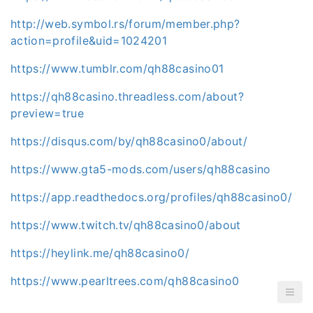
http://web.symbol.rs/forum/member.php?
action=profile&uid=1024201
https://www.tumblr.com/qh88casino01
https://qh88casino.threadless.com/about?
preview=true
https://disqus.com/by/qh88casino0/about/
https://www.gta5-mods.com/users/qh88casino
https://app.readthedocs.org/profiles/qh88casino0/
https://www.twitch.tv/qh88casino0/about
https://heylink.me/qh88casino0/
https://www.pearltrees.com/qh88casino0