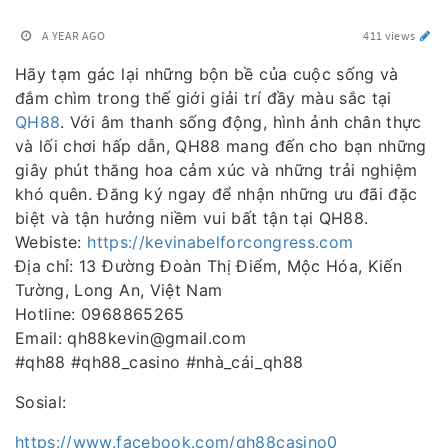
A YEAR AGO
411 views
Hãy tạm gác lại những bộn bề của cuộc sống và
đắm chìm trong thế giới giải trí đầy màu sắc tại
QH88
. Với âm thanh sống động, hình ảnh chân thực
và lối chơi hấp dẫn, QH88 mang đến cho bạn những
giây phút thăng hoa cảm xúc và những trải nghiệm
khó quên. Đăng ký ngay để nhận những ưu đãi đặc
biệt và tận hưởng niềm vui bất tận tại QH88.
Webiste:
https://kevinabelforcongress.com
Địa chỉ: 13 Đường Đoàn Thị Điểm, Mộc Hóa, Kiến
Tường, Long An, Việt Nam
Hotline: 0968865265
Email: qh88kevin@gmail.com
#qh88 #qh88_casino #nhà_cái_qh88
Sosial:
https://www.facebook.com/qh88casino0