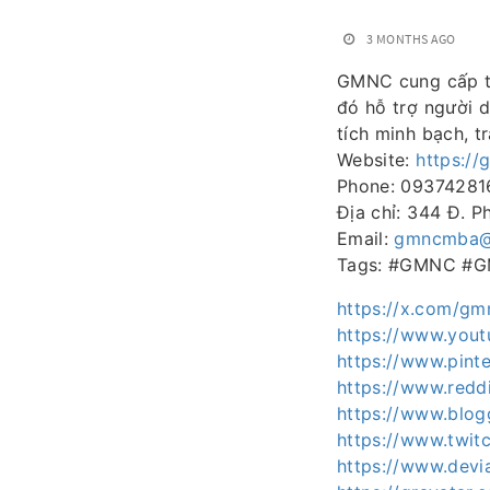
3 MONTHS AGO
GMNC cung cấp th
đó hỗ trợ người d
tích minh bạch, t
Website:
https:/
Phone: 09374281
Địa chỉ: 344 Đ. 
Email:
gmncmba@
Tags: #GMNC #G
https://x.com/g
https://www.yo
https://www.pin
https://www.red
https://www.blo
https://www.twit
https://www.dev