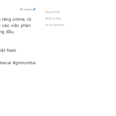
83 views
Expand all
Back to top
tảng online, từ
g vào việc phân
Go to bottom
àng đầu.
Việt Nam
nhacai #gmncmba