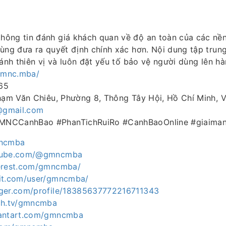
ông tin đánh giá khách quan về độ an toàn của các nền 
ùng đưa ra quyết định chính xác hơn. Nội dung tập trun
ránh thiên vị và luôn đặt yếu tố bảo vệ người dùng lên h
/gmnc.mba/
65
Phạm Văn Chiêu, Phường 8, Thông Tây Hội, Hồ Chí Minh, 
gmail.com
MNCCanhBao #PhanTichRuiRo #CanhBaoOnline #giaima
mncmba
utube.com/@gmncmba
terest.com/gmncmba/
dit.com/user/gmncmba/
gger.com/profile/18385637772216711343
ch.tv/gmncmba
iantart.com/gmncmba