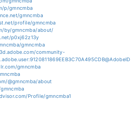
r.com/gmncmba
om/p/gmncmba
ance.net/gmncmba
ist.net/profile/gmncmba
om/by/gmncmba/about/
g.net/p0xj62z13y
/gmncmba/gmncmba
ce3d.adobe.com/community-
org.adobe.user:9120811869EEB3C70A495CDB@AdobeID
blr.com/gmncmba
k/gmncmba
.com/@gmncmba/about
om/gmncmba
advisor.com/Profile/gmncmba1