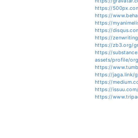
https://gravata
https://500px.c
https://www.beh
https://myanimel
https://disqus.c
https://zenwritin
https://zb3.org
https://substan
assets/profile/
https://www.tum
https://jaga.lin
https://medium
https://issuu.c
https://www.trip