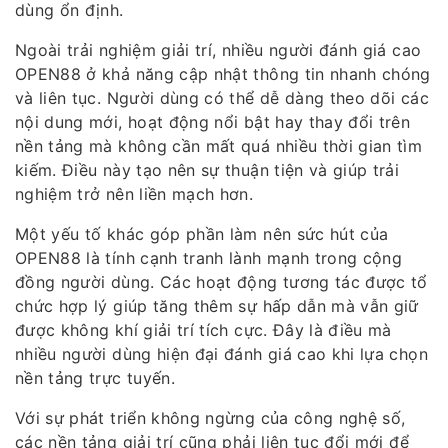
dùng ổn định.
Ngoài trải nghiệm giải trí, nhiều người đánh giá cao
OPEN88 ở khả năng cập nhật thông tin nhanh chóng
và liên tục. Người dùng có thể dễ dàng theo dõi các
nội dung mới, hoạt động nổi bật hay thay đổi trên
nền tảng mà không cần mất quá nhiều thời gian tìm
kiếm. Điều này tạo nên sự thuận tiện và giúp trải
nghiệm trở nên liền mạch hơn.
Một yếu tố khác góp phần làm nên sức hút của
OPEN88 là tính cạnh tranh lành mạnh trong cộng
đồng người dùng. Các hoạt động tương tác được tổ
chức hợp lý giúp tăng thêm sự hấp dẫn mà vẫn giữ
được không khí giải trí tích cực. Đây là điều mà
nhiều người dùng hiện đại đánh giá cao khi lựa chọn
nền tảng trực tuyến.
Với sự phát triển không ngừng của công nghệ số,
các nền tảng giải trí cũng phải liên tục đổi mới để