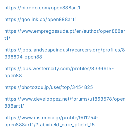
https://bioqoo.com/open888art1
https://qoolink.co/open888art1
https://www.empregosaude.pt/en/author/open888ar
t1/
https://jobs.landscapeindustrycareers.org/profiles/8
336604-open88
https://jobs.westerncity.com/profiles/8336615-
open88
https://photozou.jp/user/top/3454825
https://www.developpez.net/forums/u1863578/open
888art1/
https://www.insomnia.gr/profile/901254-
open888art1/?tab=field_core_pfield_15