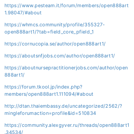
https://www.pesteam.it/forum/members/open888art
1.98047/#about
https://whmcs.community/profile/355327-
open888art1/?tab=field_core_pfield_1
https://cornucopia.se/author/open888art1/
https://aboutsnfjobs.com/author/open888art1/
https://aboutnursepractitionerjobs.com/author/open
888art1/
https://forum.tkool.jp/index.php?
members/open888art1.111094/#about
http://dtan.thaiembassy.de/uncategorized/2562/?
mingleforumaction=profile&id=510834
https://community.alexgyver.ru/threads/open888art1
.34534/