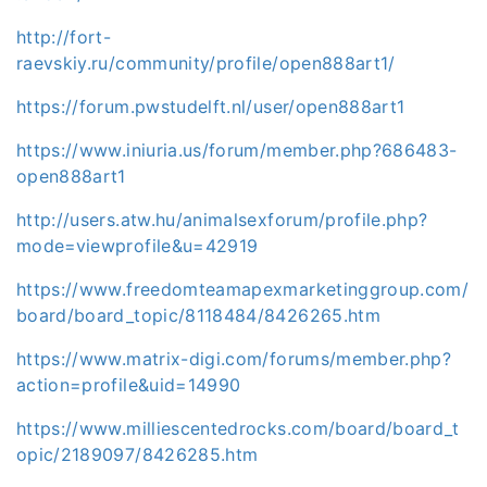
http://fort-
raevskiy.ru/community/profile/open888art1/
https://forum.pwstudelft.nl/user/open888art1
https://www.iniuria.us/forum/member.php?686483-
open888art1
http://users.atw.hu/animalsexforum/profile.php?
mode=viewprofile&u=42919
https://www.freedomteamapexmarketinggroup.com/
board/board_topic/8118484/8426265.htm
https://www.matrix-digi.com/forums/member.php?
action=profile&uid=14990
https://www.milliescentedrocks.com/board/board_t
opic/2189097/8426285.htm