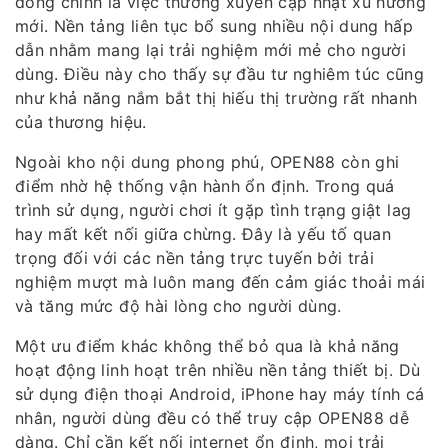
đồng chính là việc thường xuyên cập nhật xu hướng
mới. Nền tảng liên tục bổ sung nhiều nội dung hấp
dẫn nhằm mang lại trải nghiệm mới mẻ cho người
dùng. Điều này cho thấy sự đầu tư nghiêm túc cũng
như khả năng nắm bắt thị hiếu thị trường rất nhanh
của thương hiệu.
Ngoài kho nội dung phong phú, OPEN88 còn ghi
điểm nhờ hệ thống vận hành ổn định. Trong quá
trình sử dụng, người chơi ít gặp tình trạng giật lag
hay mất kết nối giữa chừng. Đây là yếu tố quan
trọng đối với các nền tảng trực tuyến bởi trải
nghiệm mượt mà luôn mang đến cảm giác thoải mái
và tăng mức độ hài lòng cho người dùng.
Một ưu điểm khác không thể bỏ qua là khả năng
hoạt động linh hoạt trên nhiều nền tảng thiết bị. Dù
sử dụng điện thoại Android, iPhone hay máy tính cá
nhân, người dùng đều có thể truy cập OPEN88 dễ
dàng. Chỉ cần kết nối internet ổn định, mọi trải