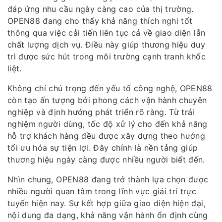
đáp ứng nhu cầu ngày càng cao của thị trường.
OPEN88 đang cho thấy khả năng thích nghi tốt
thông qua việc cải tiến liên tục cả về giao diện lẫn
chất lượng dịch vụ. Điều này giúp thương hiệu duy
trì được sức hút trong môi trường cạnh tranh khốc
liệt.
Không chỉ chú trọng đến yếu tố công nghệ, OPEN88
còn tạo ấn tượng bởi phong cách vận hành chuyên
nghiệp và định hướng phát triển rõ ràng. Từ trải
nghiệm người dùng, tốc độ xử lý cho đến khả năng
hỗ trợ khách hàng đều được xây dựng theo hướng
tối ưu hóa sự tiện lợi. Đây chính là nền tảng giúp
thương hiệu ngày càng được nhiều người biết đến.
Nhìn chung, OPEN88 đang trở thành lựa chọn được
nhiều người quan tâm trong lĩnh vực giải trí trực
tuyến hiện nay. Sự kết hợp giữa giao diện hiện đại,
nội dung đa dạng, khả năng vận hành ổn định cùng