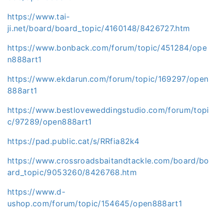
https://www.tai-
ji.net/board/board_topic/4160148/8426727.htm
https://www.bonback.com/forum/topic/451284/ope
n888art1
https://www.ekdarun.com/forum/topic/169297/open
888art1
https://www.bestloveweddingstudio.com/forum/topi
c/97289/open888art1
https://pad.public.cat/s/RRfia82k4
https://www.crossroadsbaitandtackle.com/board/bo
ard_topic/9053260/8426768.htm
https://www.d-
ushop.com/forum/topic/154645/open888art1