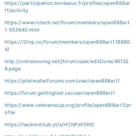
https://participation.bordeaux.fr/profiles/open888ar
t1/activity
https://www.rctech.net/forum/members/open888art
1-553640.html
https://l2top.co/forum/members/open888art1.18660
4/
http://onlineboxing.net/jforum/user/editDone/46132
6.page
https://phatwalletforums.com/user/open888art1
https://forum.gettinglost.ca/user/open888art1
https://www.veteranscup.org/profile/open888art1/pr
ofile
https://hackmd.hub.yt/s/HCNPaYOhO