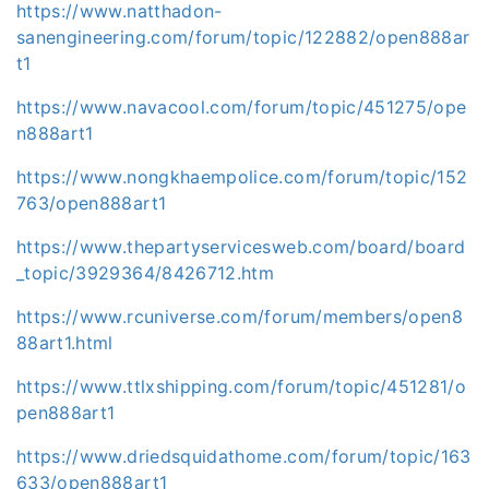
https://www.natthadon-
sanengineering.com/forum/topic/122882/open888ar
t1
https://www.navacool.com/forum/topic/451275/ope
n888art1
https://www.nongkhaempolice.com/forum/topic/152
763/open888art1
https://www.thepartyservicesweb.com/board/board
_topic/3929364/8426712.htm
https://www.rcuniverse.com/forum/members/open8
88art1.html
https://www.ttlxshipping.com/forum/topic/451281/o
pen888art1
https://www.driedsquidathome.com/forum/topic/163
633/open888art1