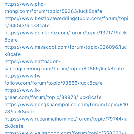
https://www.pho-
thong.com/forum/topic/59283/luck8cafe
https://www.bestloveweddingstudio.com/forum/topi
c/64043/luck8cafe
https://www.cemkrete.com/forum/topic/137171/luck
8cafe
https://www.navacool.com/forum/topic/326096/luc
k8cafe
https://www.natthadon-
sanengineering.com/forum/topic/80869/luck8cafe
https://www.fw-
follow.com/forum/topic/93866/luck8cafe
https://www.jk-
green.com/forum/topic/89973/luck8cafe
https://www.nongkhaempolice.com/forum/topic/910
78/luck8cafe
https://www.rueanmaihom.net/forum/topic/79744/lu
ck8cafe
https://www.vajiracoop.com/forum/topic/558623/lu