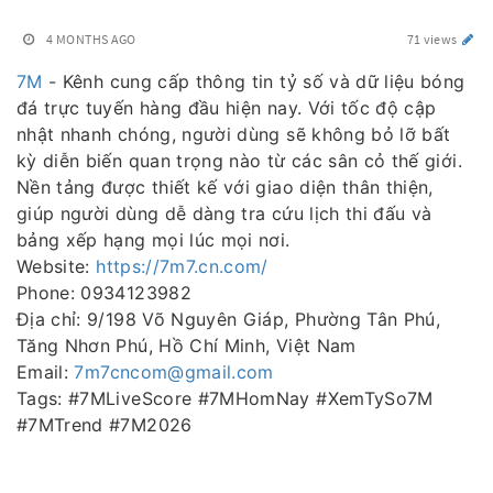
4 MONTHS AGO
71 views
7M
- Kênh cung cấp thông tin tỷ số và dữ liệu bóng
đá trực tuyến hàng đầu hiện nay. Với tốc độ cập
nhật nhanh chóng, người dùng sẽ không bỏ lỡ bất
kỳ diễn biến quan trọng nào từ các sân cỏ thế giới.
Nền tảng được thiết kế với giao diện thân thiện,
giúp người dùng dễ dàng tra cứu lịch thi đấu và
bảng xếp hạng mọi lúc mọi nơi.
Website:
https://7m7.cn.com/
Phone: 0934123982
Địa chỉ: 9/198 Võ Nguyên Giáp, Phường Tân Phú,
Tăng Nhơn Phú, Hồ Chí Minh, Việt Nam
Email:
7m7cncom@gmail.com
Tags: #7MLiveScore #7MHomNay #XemTySo7M
#7MTrend #7M2026