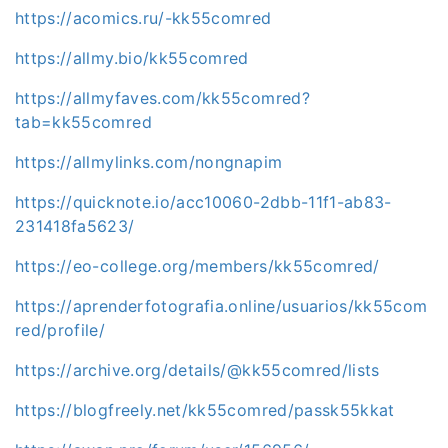
https://acomics.ru/-kk55comred
https://allmy.bio/kk55comred
https://allmyfaves.com/kk55comred?
tab=kk55comred
https://allmylinks.com/nongnapim
https://quicknote.io/acc10060-2dbb-11f1-ab83-
231418fa5623/
https://eo-college.org/members/kk55comred/
https://aprenderfotografia.online/usuarios/kk55com
red/profile/
https://archive.org/details/@kk55comred/lists
https://blogfreely.net/kk55comred/passk55kkat