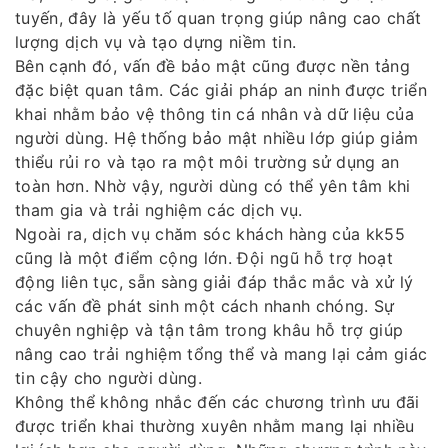
tuyến, đây là yếu tố quan trọng giúp nâng cao chất
lượng dịch vụ và tạo dựng niềm tin.
Bên cạnh đó, vấn đề bảo mật cũng được nền tảng
đặc biệt quan tâm. Các giải pháp an ninh được triển
khai nhằm bảo vệ thông tin cá nhân và dữ liệu của
người dùng. Hệ thống bảo mật nhiều lớp giúp giảm
thiểu rủi ro và tạo ra một môi trường sử dụng an
toàn hơn. Nhờ vậy, người dùng có thể yên tâm khi
tham gia và trải nghiệm các dịch vụ.
Ngoài ra, dịch vụ chăm sóc khách hàng của kk55
cũng là một điểm cộng lớn. Đội ngũ hỗ trợ hoạt
động liên tục, sẵn sàng giải đáp thắc mắc và xử lý
các vấn đề phát sinh một cách nhanh chóng. Sự
chuyên nghiệp và tận tâm trong khâu hỗ trợ giúp
nâng cao trải nghiệm tổng thể và mang lại cảm giác
tin cậy cho người dùng.
Không thể không nhắc đến các chương trình ưu đãi
được triển khai thường xuyên nhằm mang lại nhiều