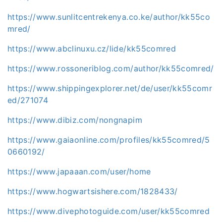
https://www.sunlitcentrekenya.co.ke/author/kk55co
mred/
https://www.abclinuxu.cz/lide/kk55comred
https://www.rossoneriblog.com/author/kk55comred/
https://www.shippingexplorer.net/de/user/kk55comr
ed/271074
https://www.dibiz.com/nongnapim
https://www.gaiaonline.com/profiles/kk55comred/5
0660192/
https://www.japaaan.com/user/home
https://www.hogwartsishere.com/1828433/
https://www.divephotoguide.com/user/kk55comred