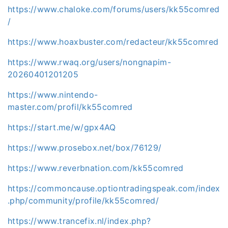
https://www.chaloke.com/forums/users/kk55comred
/
https://www.hoaxbuster.com/redacteur/kk55comred
https://www.rwaq.org/users/nongnapim-
20260401201205
https://www.nintendo-
master.com/profil/kk55comred
https://start.me/w/gpx4AQ
https://www.prosebox.net/box/76129/
https://www.reverbnation.com/kk55comred
https://commoncause.optiontradingspeak.com/index
.php/community/profile/kk55comred/
https://www.trancefix.nl/index.php?