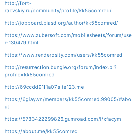
http://fort-
raevskiy.ru/community/profile/kk55comred/
http://jobboard.piasd.org/author/kk55comred/
https://www.zubersoft.com/mobilesheets/forum/use
r-130479.html
https://www.renderosity.com/users/kk55comred
http://resurrection.bungie.org/forum/index.pl?
profile=kk55comred
http://69ccdd91f1a07.site123.me
https://6giay.vn/members/kk55comred.99005/#abo
ut
https://5783422299826.gumroad.com/l/xfacym
https://about.me/kk55comred