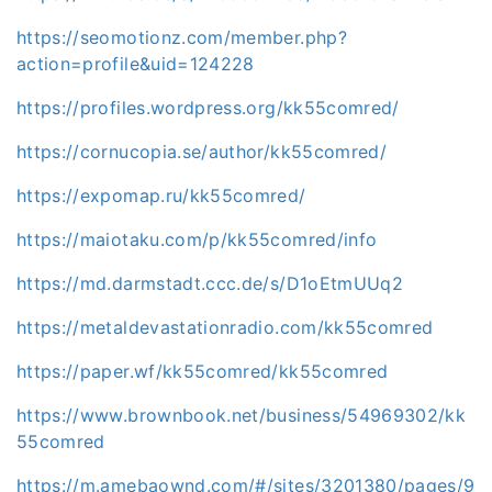
https://seomotionz.com/member.php?
action=profile&uid=124228
https://profiles.wordpress.org/kk55comred/
https://cornucopia.se/author/kk55comred/
https://expomap.ru/kk55comred/
https://maiotaku.com/p/kk55comred/info
https://md.darmstadt.ccc.de/s/D1oEtmUUq2
https://metaldevastationradio.com/kk55comred
https://paper.wf/kk55comred/kk55comred
https://www.brownbook.net/business/54969302/kk
55comred
https://m.amebaownd.com/#/sites/3201380/pages/9