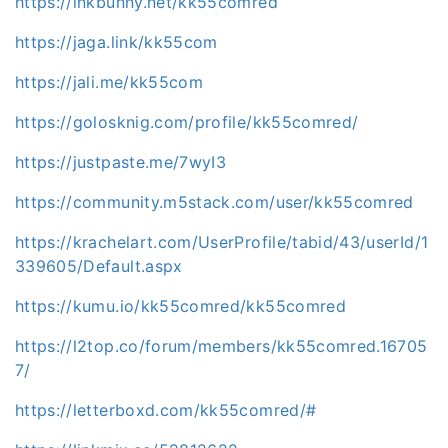
https://inkbunny.net/kk55comred
https://jaga.link/kk55com
https://jali.me/kk55com
https://golosknig.com/profile/kk55comred/
https://justpaste.me/7wyI3
https://community.m5stack.com/user/kk55comred
https://krachelart.com/UserProfile/tabid/43/userId/1
339605/Default.aspx
https://kumu.io/kk55comred/kk55comred
https://l2top.co/forum/members/kk55comred.16705
7/
https://letterboxd.com/kk55comred/#