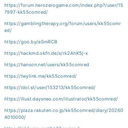
https://forum.herozerogame.com/index.php?/user/15
7997-kk55comred/
https://gamblingtherapy.org/forum/users/kk55comr
ed/
https://goo.by/aSmRCB
https://hackmd.okfn.de/s/rk2AhK5j-x
https://hanson.net/users/kk55comred
https://heylink.me/kk55comred/
https://idol.st/user/153213/kk55comred/
https://illust.daysneo.com/illustrator/kk55comred/
https://plaza.rakuten.co.jp/kk55comred/diary/20260
4010000/