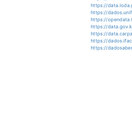
https://data.loda
https://dados.uni
https://opendata.
https://data.gov
https://data.carp
https://dados.ifa
https://dadosaber