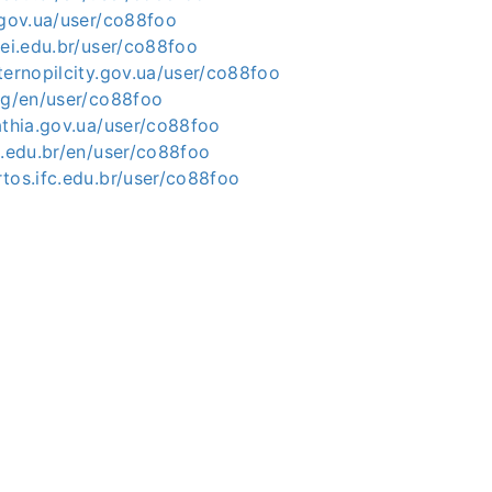
.gov.ua/user/co88foo
fei.edu.br/user/co88foo
ternopilcity.gov.ua/user/co88foo
.kg/en/user/co88foo
athia.gov.ua/user/co88foo
c.edu.br/en/user/co88foo
tos.ifc.edu.br/user/co88foo