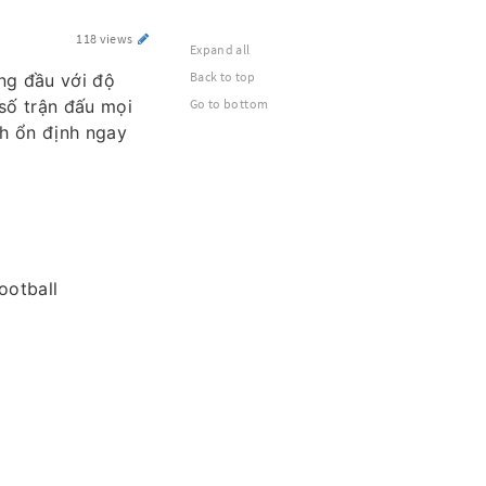
118 views
Expand all
Back to top
ng đầu với độ
 số trận đấu mọi
Go to bottom
nh ổn định ngay
otball