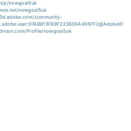
om/p/nowgoal5uk
ance.net/nowgoal5uk
ce3d.adobe.com/community-
org.adobe.user:07AB813F69F223600A495FF2@AdobeID
advisor.com/Profile/nowgoal5uk