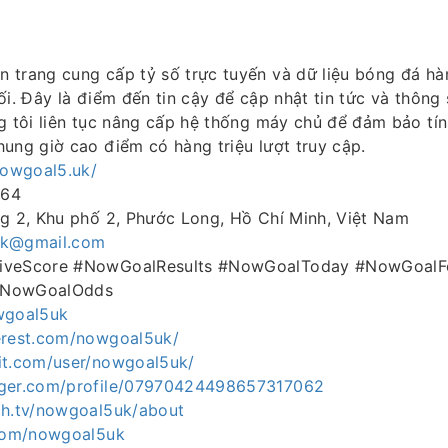
 trang cung cấp tỷ số trực tuyến và dữ liệu bóng đá hà
ối. Đây là điểm đến tin cậy để cập nhật tin tức và thông
g tôi liên tục nâng cấp hệ thống máy chủ để đảm bảo tí
ung giờ cao điểm có hàng triệu lượt truy cập.
nowgoal5.uk/
564
ng 2, Khu phố 2, Phước Long, Hồ Chí Minh, Việt Nam
k@gmail.com
iveScore #NowGoalResults #NowGoalToday #NowGoalFo
#NowGoalOdds
wgoal5uk
erest.com/nowgoal5uk/
it.com/user/nowgoal5uk/
gger.com/profile/07970424498657317062
ch.tv/nowgoal5uk/about
.com/nowgoal5uk