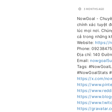
3 MONTHS AGO
NowGoal - Chuyên
chính xác tuyệt đ
lúc mọi nơi. Chún
cả trong những kh
Website:
https://
Phone: 0923847
Địa chỉ: 140 Đườ
Email:
nowgoal5u
Tags: #NowGoalL
#NowGoalStats 
https://x.com/no
https://www.pint
https://www.redd
https://www.blo
https://www.twit
https://gravatar