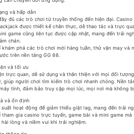
dạng và hấp dẫn
y đủ các trò chơi từ truyền thống đến hiện đại. Casino 
blackjack được thiết kế chân thực, dễ thao tác và trực qu
ini game cũng liên tục được cập nhật, mang đến trải n
àm chán.
ể khám phá các trò chơi mới hàng tuần, thử vận may và 
bước trên nền tảng GG 88.
iện và tối ưu
n trực quan, dễ sử dụng và thân thiện với mọi đối tượng
ý, giúp người chơi tìm kiếm trò chơi nhanh chóng. Nền tả
 máy tính, đảm bảo truy cập mọi lúc, mọi nơi mà không b
à và ổn định
 suất hoạt động để giảm thiểu giật lag, mang đến trải n
ể tham gia casino trực tuyến, game bài và mini game mà
 hài lòng và niềm vui khi trải nghiệm.
àn thông tin