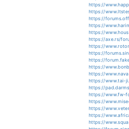
https://www.happ
https://www.ltste
https://forums.o
https://www.hari
https://www.hous
https://axe.rs/f
https://www.roto
https://forums.s
https://forum.fa
https://www.bon
https://www.nav
https://www.tai-
https://pad.darms
https://www.fw-
https://www.mise
https://www.vete
https://www.afri
https://www.squa
https://forum.ai