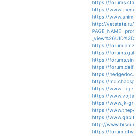
https://forums.s
https://www.the
https://www.ani
http://vetstate.ru
PAGE_NAME=prof
_view%26UID%3
https://forum.am
https://forums.g
https://forums.s
https://forum.del
https://hedgedoc
https://md.chaos
https://www.roge
https://www.vojt
https://www.jk-g
https://www.the
https://www.gabi
http://www.biso
https://forum.d