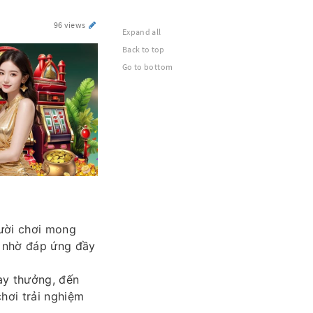
96 views
Expand all
Back to top
Go to bottom
gười chơi mong
t nhờ đáp ứng đầy
uay thưởng, đến
hơi trải nghiệm