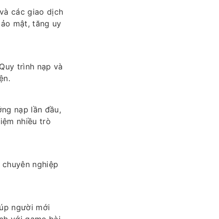
và các giao dịch
bảo mật, tăng uy
Quy trình nạp và
ện.
ởng nạp lần đầu,
iệm nhiều trò
n chuyên nghiệp
iúp người mới
ch với game bài