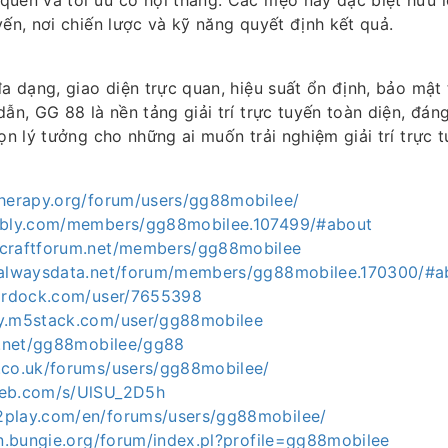
yến, nơi chiến lược và kỹ năng quyết định kết quả.
đa dạng, giao diện trực quan, hiệu suất ổn định, bảo mật 
dẫn, GG 88 là nền tảng giải trí trực tuyến toàn diện, đáng
họn lý tưởng cho những ai muốn trải nghiệm giải trí trực t
therapy.org/forum/users/gg88mobilee/
abbly.com/members/gg88mobilee.107499/#about
ecraftforum.net/members/gg88mobilee
.alwaysdata.net/forum/members/gg88mobilee.170300/#a
tardock.com/user/7655398
ty.m5stack.com/user/gg88mobilee
ly.net/gg88mobilee/gg88
.co.uk/forums/users/gg88mobilee/
web.com/s/UlSU_2D5h
2play.com/en/forums/users/gg88mobilee/
on.bungie.org/forum/index.pl?profile=gg88mobilee