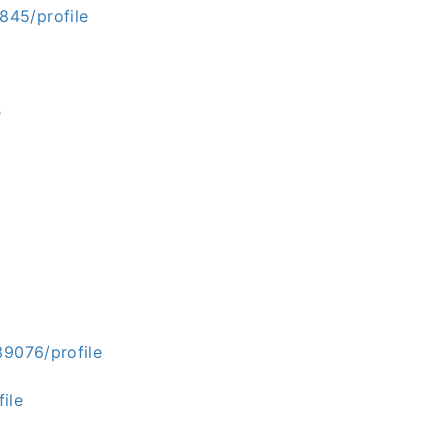
845/profile
e
9076/profile
ile