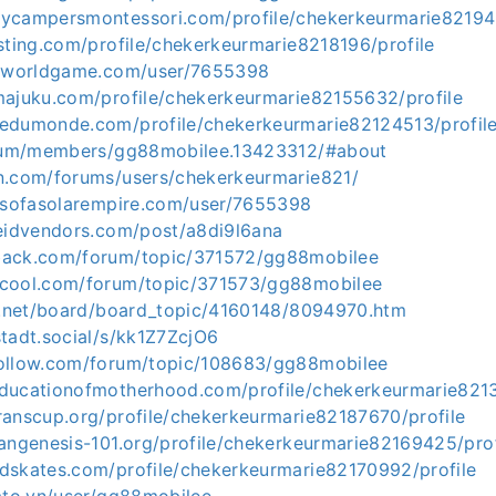
ycampersmontessori.com/profile/chekerkeurmarie82194
sting.com/profile/chekerkeurmarie8218196/profile
ffworldgame.com/user/7655398
majuku.com/profile/chekerkeurmarie82155632/profile
edumonde.com/profile/chekerkeurmarie82124513/profil
orum/members/gg88mobilee.13423312/#about
n.com/forums/users/chekerkeurmarie821/
insofasolarempire.com/user/7655398
keidvendors.com/post/a8di9l6ana
back.com/forum/topic/371572/gg88mobilee
acool.com/forum/topic/371573/gg88mobilee
ji.net/board/board_topic/4160148/8094970.htm
tadt.social/s/kk1Z7ZcjO6
follow.com/forum/topic/108683/gg88mobilee
ducationofmotherhood.com/profile/chekerkeurmarie8213
ranscup.org/profile/chekerkeurmarie82187670/profile
cangenesis-101.org/profile/chekerkeurmarie82169425/prof
dskates.com/profile/chekerkeurmarie82170992/profile
gato.vn/user/gg88mobilee