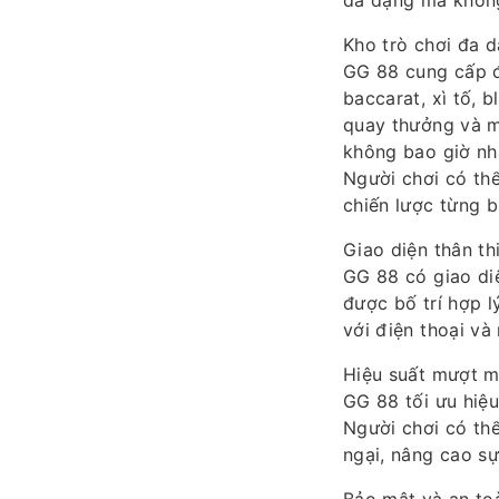
Kho trò chơi đa 
GG 88 cung cấp đầ
baccarat, xì tố, 
quay thưởng và m
không bao giờ nh
Người chơi có th
chiến lược từng 
Giao diện thân th
GG 88 có giao diệ
được bố trí hợp l
với điện thoại và
Hiệu suất mượt m
GG 88 tối ưu hiệu
Người chơi có th
ngại, nâng cao sự
Bảo mật và an to