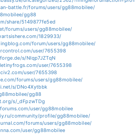
an-battle.fr/forums/users/gg88mobilee/
g88mobilee/gg88
com/share/5149877fe5ed
net/forums/users/gg88mobilee/
wartsishere.com/1829933/
kingblog.com/forum/users/gg88mobilee/
tarcontrol.com/user/7655398
nforge.de/s/NIqp7JZTqN
ttletinyfrogs.com/user/7655398
alciv2.com/user/7655398
tute.com/forums/users/gg88mobilee/
ki.net/s/DNo4Xytbbk
gg88mobilee/gg88
dot.org/s/_dFpzwTDg
etforums.com/user/gg88mobilee
kiy.ru/community/profile/gg88mobilee/
journal.com/forums/users/gg88mobilee/
einna.com/user/gg88mobilee