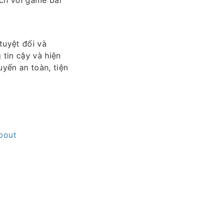
tuyệt đối và
 tin cậy và hiện
uyến an toàn, tiện
bout