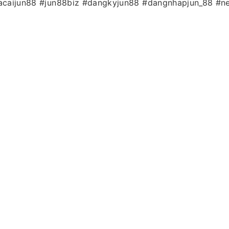
acaijun88 #jun88biz #dangkyjun88 #dangnhapjun_88 #n