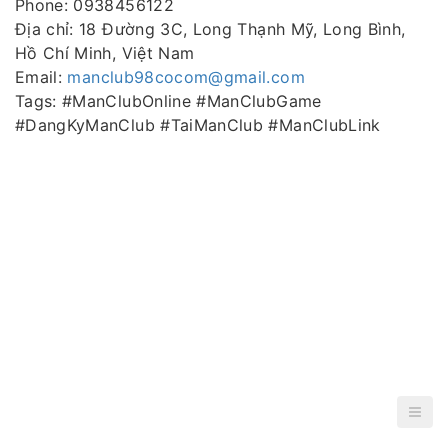
Phone: 0938456122
Địa chỉ: 18 Đường 3C, Long Thạnh Mỹ, Long Bình,
Hồ Chí Minh, Việt Nam
Email:
manclub98cocom@gmail.com
Tags: #ManClubOnline #ManClubGame
#DangKyManClub #TaiManClub #ManClubLink