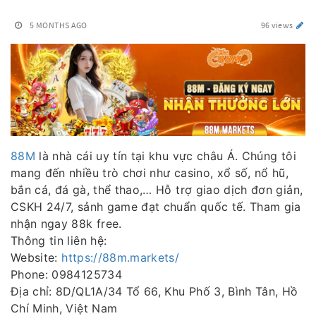
5 MONTHS AGO
96 views
88M
là nhà cái uy tín tại khu vực châu Á. Chúng tôi
mang đến nhiều trò chơi như casino, xổ số, nổ hũ,
bắn cá, đá gà, thể thao,… Hỗ trợ giao dịch đơn giản,
CSKH 24/7, sảnh game đạt chuẩn quốc tế. Tham gia
nhận ngay 88k free.
Thông tin liên hệ:
Website:
https://88m.markets/
Phone: 0984125734
Địa chỉ: 8D/QL1A/34 Tổ 66, Khu Phố 3, Bình Tân, Hồ
Chí Minh, Việt Nam