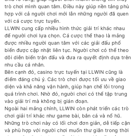
trò chơi mình quan tâm. Điều này giúp nền tảng phù
hợp với cả người chơi mới lẫn những người đã quen
với cá cược trực tuyến.
LLWIN cung cấp nhiều hình thức giải trí khác nhau
để người chơi lựa chọn. Cá cược thể thao là mảng
được nhiều người quan tâm với các giải đấu phổ
biến được cập nhật liên tục. Người chơi có thể theo
dõi diễn biến trận đấu và đưa ra quyết định dựa trên
nhu cầu cá nhân.
Bên cạnh đó, casino trực tuyến tại LLWIN cũng là
điểm đáng chú ý. Các trò chơi được tối ưu về giao
diện và khả năng vận hành, giúp hạn chế lỗi trong
quá trình chơi. Nhờ đó, người chơi có thể tập trung
vào giải trí mà không bị gián đoạn.
Ngoài hai mảng chính, LLWIN còn phát triển các trò
chơi giải trí khác như game bài, bắn cá và nổ hũ.
Những trò chơi này có lối chơi đơn giản, dễ tiếp cận
và phù hợp với người chơi muốn thư giãn trong thời