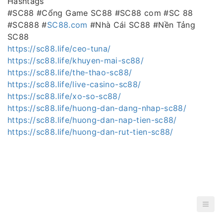
Hashtags
#SC88 #Cổng Game SC88 #SC88 com #SC 88
#SC888 #
SC88.com
#Nhà Cái SC88 #Nền Tảng
SC88
https://sc88.life/ceo-tuna/
https://sc88.life/khuyen-mai-sc88/
https://sc88.life/the-thao-sc88/
https://sc88.life/live-casino-sc88/
https://sc88.life/xo-so-sc88/
https://sc88.life/huong-dan-dang-nhap-sc88/
https://sc88.life/huong-dan-nap-tien-sc88/
https://sc88.life/huong-dan-rut-tien-sc88/