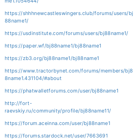
me1.1054644/
https://shhhnewcastleswingers.club/forums/users/bj
88name1/
https://usdinstitute.com/forums/users/bj88name1/
https://paper.wf/bj88name1/bj88name1
https://zb3.org/bj88name1/bj88name1
https://www.tractorbynet.com/forums/members/bj8
8name1.431104/#about
https://phatwalletforums.com/user/bj88name1
http://fort-
raevskiy.ru/community/profile/bj88name11/
https://forum.aceinna.com/user/bj88name1
https://forums.stardock.net/user/7663691