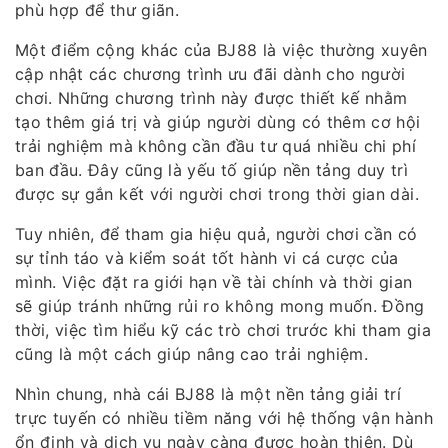
phù hợp để thư giãn.
Một điểm cộng khác của BJ88 là việc thường xuyên
cập nhật các chương trình ưu đãi dành cho người
chơi. Những chương trình này được thiết kế nhằm
tạo thêm giá trị và giúp người dùng có thêm cơ hội
trải nghiệm mà không cần đầu tư quá nhiều chi phí
ban đầu. Đây cũng là yếu tố giúp nền tảng duy trì
được sự gắn kết với người chơi trong thời gian dài.
Tuy nhiên, để tham gia hiệu quả, người chơi cần có
sự tỉnh táo và kiểm soát tốt hành vi cá cược của
mình. Việc đặt ra giới hạn về tài chính và thời gian
sẽ giúp tránh những rủi ro không mong muốn. Đồng
thời, việc tìm hiểu kỹ các trò chơi trước khi tham gia
cũng là một cách giúp nâng cao trải nghiệm.
Nhìn chung, nhà cái BJ88 là một nền tảng giải trí
trực tuyến có nhiều tiềm năng với hệ thống vận hành
ổn định và dịch vụ ngày càng được hoàn thiện. Dù