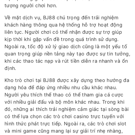
tượng người chơi hơn.
Về mặt dịch vụ, BJ88 chú trọng đến trải nghiệm
khách hàng thông qua hệ thống hỗ trợ hoạt động
liên tục. Người chơi có thể nhận được sự trợ giúp
kịp thời khi gặp vấn đề trong quá trình sử dụng.
Ngoài ra, tốc độ xử lý giao dịch cũng là một yếu tố
quan trọng giúp nền tảng này tạo được sự tin tưởng,
khi các thao tác nạp và rút tiền diễn ra nhanh và ổn
định.
Kho trò chơi tại BJ88 được xây dựng theo hướng đa
dạng hóa để đáp ứng nhiều nhu cầu khác nhau.
Người yêu thích thể thao có thể tham gia cá cược
với nhiều giải đấu và bộ môn khác nhau. Trong khi
đó, những ai thích trải nghiệm cảm giác tại sòng bài
có thể lựa chọn các trò chơi casino trực tuyến với
hình thức phát trực tiếp. Ngoài ra, các trò chơi slot
và mini game cũng mang lại sự giải trí nhẹ nhàng,