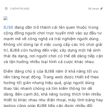
3 MONTHS AGO
98 views
BJ88
đang dần trở thành cái tên quen thuộc trong
cộng đồng người chơi trực tuyến nhờ vào sự đầu tư
mạnh mẽ về công nghệ và trải nghiệm người dùng.
Không chỉ dừng lại ở việc cung cấp các trò chơi giải
trí, BJ88 còn hướng đến việc xây dựng một hệ sinh
thái đa dạng, nơi người chơi có thể dễ dàng tiếp cận
và tận hưởng nhiều loại hình cá cược khác nhau.
Điểm đáng chú ý của BJ88 nằm ở khả năng tối ưu
nền tảng hoạt động. Trang web được thiết kế theo
hướng tối giản nhưng hiệu quả, giúp người dùng
thao tác nhanh chóng và tìm kiếm thông tin dễ
dàng. Bên cạnh đó, khả năng tương thích trên nhiều
thiết bị khác nhau như điện thoại, máy tính bảng hay
laptop cũng giúp BJ88 tiếp cận được nhiều đối