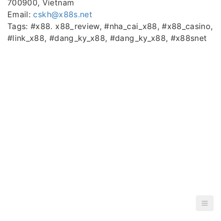
700900, Vietnam
Email:
cskh@x88s.net
Tags: #x88. x88_review, #nha_cai_x88, #x88_casino,
#link_x88, #dang_ky_x88, #dang_ky_x88, #x88snet