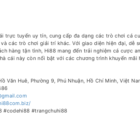
i trực tuyến uy tín, cung cấp đa dạng các trò chơi cá c
 và các trò chơi giải trí khác. Với giao diện hiện đại, dễ
ách hàng tận tình, Hi88 mang đến trải nghiệm cá cược an
hà cái này còn nổi bật với các chương trình khuyến mãi h
3 Hồ Văn Huê, Phường 9, Phú Nhuận, Hồ Chí Minh, Việt Na
486
@gmail.com
/hi88com.biz/
8 #codehi88 #trangchuhi88