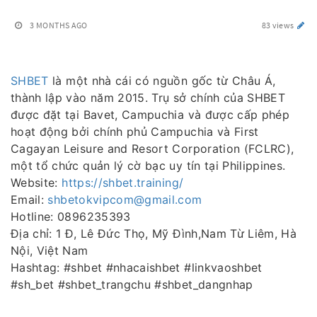
3 MONTHS AGO
83 views
SHBET
là một nhà cái có nguồn gốc từ Châu Á,
thành lập vào năm 2015. Trụ sở chính của SHBET
được đặt tại Bavet, Campuchia và được cấp phép
hoạt động bởi chính phủ Campuchia và First
Cagayan Leisure and Resort Corporation (FCLRC),
một tổ chức quản lý cờ bạc uy tín tại Philippines.
Website:
https://shbet.training/
Email:
shbetokvipcom@gmail.com
Hotline: 0896235393
Địa chỉ: 1 Đ, Lê Đức Thọ, Mỹ Đình,Nam Từ Liêm, Hà
Nội, Việt Nam
Hashtag: #shbet #nhacaishbet #linkvaoshbet
#sh_bet #shbet_trangchu #shbet_dangnhap