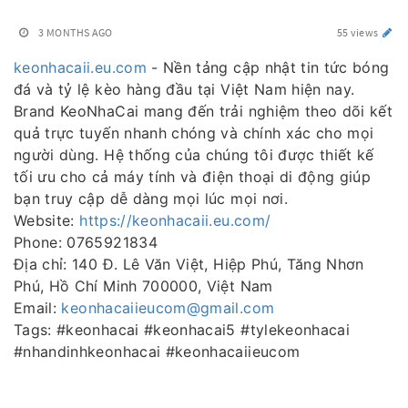
3 MONTHS AGO
55 views
keonhacaii.eu.com
- Nền tảng cập nhật tin tức bóng
đá và tỷ lệ kèo hàng đầu tại Việt Nam hiện nay.
Brand KeoNhaCai mang đến trải nghiệm theo dõi kết
quả trực tuyến nhanh chóng và chính xác cho mọi
người dùng. Hệ thống của chúng tôi được thiết kế
tối ưu cho cả máy tính và điện thoại di động giúp
bạn truy cập dễ dàng mọi lúc mọi nơi.
Website:
https://keonhacaii.eu.com/
Phone: 0765921834
Địa chỉ: 140 Đ. Lê Văn Việt, Hiệp Phú, Tăng Nhơn
Phú, Hồ Chí Minh 700000, Việt Nam
Email:
keonhacaiieucom@gmail.com
Tags: #keonhacai #keonhacai5 #tylekeonhacai
#nhandinhkeonhacai #keonhacaiieucom