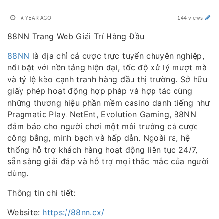
A YEAR AGO
144 views
88NN Trang Web Giải Trí Hàng Đầu
88NN
là địa chỉ cá cược trực tuyến chuyên nghiệp,
nổi bật với nền tảng hiện đại, tốc độ xử lý mượt mà
và tỷ lệ kèo cạnh tranh hàng đầu thị trường. Sở hữu
giấy phép hoạt động hợp pháp và hợp tác cùng
những thương hiệu phần mềm casino danh tiếng như
Pragmatic Play, NetEnt, Evolution Gaming, 88NN
đảm bảo cho người chơi một môi trường cá cược
công bằng, minh bạch và hấp dẫn. Ngoài ra, hệ
thống hỗ trợ khách hàng hoạt động liên tục 24/7,
sẵn sàng giải đáp và hỗ trợ mọi thắc mắc của người
dùng.
Thông tin chi tiết:
Website:
https://88nn.cx/