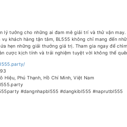
n lý tưởng cho những ai đam mê giải trí và thử vận may. 
ch vụ khách hàng tận tâm, BL555 không chỉ mang đến nhữn
ứa hẹn những giải thưởng giá trị. Tham gia ngay để chì
n cược kịch tính và trải nghiệm tuyệt vời không thể quê
bl555.party/
793
Tô Hiệu, Phú Thạnh, Hồ Chí Minh, Việt Nam
l555.party
l555party #dangnhapbl555 #dangkibl555 #naprutbl555