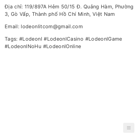
Địa chỉ: 119/897A Hẻm 50/15 Đ. Quảng Hàm, Phường
3, Gò Vấp, Thành phố Hồ Chí Minh, Việt Nam
Email: lodeonlitcom@gmail.com
Tags: #Lodeonl #LodeonlCasino #LodeonlGame
#LodeonlNoHu #LodeonlOnline