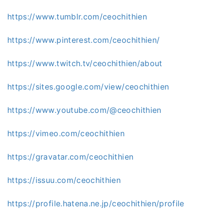
https://www.tumblr.com/ceochithien
https://www.pinterest.com/ceochithien/
https://www.twitch.tv/ceochithien/about
https://sites.google.com/view/ceochithien
https://www.youtube.com/@ceochithien
https://vimeo.com/ceochithien
https://gravatar.com/ceochithien
https://issuu.com/ceochithien
https://profile.hatena.ne.jp/ceochithien/profile