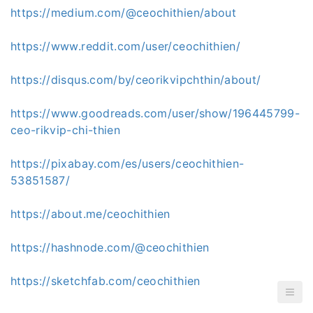
https://medium.com/@ceochithien/about
https://www.reddit.com/user/ceochithien/
https://disqus.com/by/ceorikvipchthin/about/
https://www.goodreads.com/user/show/196445799-
ceo-rikvip-chi-thien
https://pixabay.com/es/users/ceochithien-
53851587/
https://about.me/ceochithien
https://hashnode.com/@ceochithien
https://sketchfab.com/ceochithien