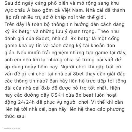
Sau đó ngày càng phổ biến và mở rộng sang khu
vực châu Á bao gồm cả Việt Nam. Nhà cái đã thành
lập rất nhiều trụ sở ở khắp nơi trên thế giới.
Trên đây là toàn bộ thông tin hướng dẫn cách đăng
ký 8x betgr và những lưu ý quan trọng. Theo như
đánh giá của 8xbet, nhà cái 8x betgr là một cổng
game khá uy tín và cách đăng ký tài khoản đơn
giản. Nếu muốn trải nghiệm những tựa game tại đây,
anh em nên lưu lại những chia sẻ trong bài viết để
áp dụng ngày hôm nay. Người chơi khi gặp bất cứ
vấn đề gì khi chơi tại nhà cái 8bet thay cần giải đáp
các thông tin nào? Bạn hãy liên hệ trực tiếp tới tổng
đài của nhà cái 8xb để được hỗ trợ tốt nhất. Hiện
nay các đường dây CSKH của 8x beat luôn hoạt
động 24/24h để phục vụ người chơi. Vì thế khi cần
liên hệ tới nhà cái, bạn hãy liên hệ theo các phương
thức sau:
—-----