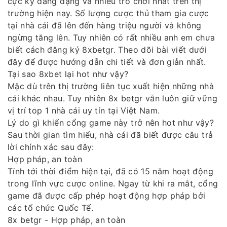
cực kỳ đang dạng và nhiều trò chơi nhất trên thị
trường hiện nay. Số lượng cược thủ tham gia cược
tại nhà cái đã lên đến hàng triệu người và không
ngừng tăng lên. Tuy nhiên có rất nhiều anh em chưa
biết cách đăng ký 8xbetgr. Theo dõi bài viết dưới
đây để được hướng dẫn chi tiết và đơn giản nhất.
Tại sao 8xbet lại hot như vậy?
Mặc dù trên thị trường liên tục xuất hiện những nhà
cái khác nhau. Tuy nhiên 8x betgr vẫn luôn giữ vững
vị trí top 1 nhà cái uy tín tại Việt Nam.
Lý do gì khiến cổng game này trở nên hot như vậy?
Sau thời gian tìm hiểu, nhà cái đã biết được câu trả
lời chính xác sau đây:
Hợp pháp, an toàn
Tính tới thời điểm hiện tại, đã có 15 năm hoạt động
trong lĩnh vực cược online. Ngay từ khi ra mắt, cổng
game đã được cấp phép hoạt động hợp pháp bởi
các tổ chức Quốc Tế.
8x betgr - Hợp pháp, an toàn