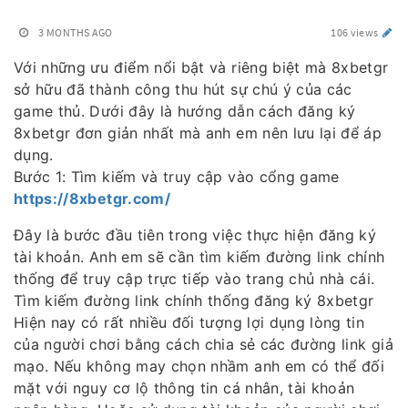
3 MONTHS AGO
106 views
Với những ưu điểm nổi bật và riêng biệt mà 8xbetgr
sở hữu đã thành công thu hút sự chú ý của các
game thủ. Dưới đây là hướng dẫn cách đăng ký
8xbetgr đơn giản nhất mà anh em nên lưu lại để áp
dụng.
Bước 1: Tìm kiếm và truy cập vào cổng game
https://8xbetgr.com/
Đây là bước đầu tiên trong việc thực hiện đăng ký
tài khoản. Anh em sẽ cần tìm kiếm đường link chính
thống để truy cập trực tiếp vào trang chủ nhà cái.
Tìm kiếm đường link chính thống đăng ký 8xbetgr
Hiện nay có rất nhiều đối tượng lợi dụng lòng tin
của người chơi bằng cách chia sẻ các đường link giả
mạo. Nếu không may chọn nhầm anh em có thể đối
mặt với nguy cơ lộ thông tin cá nhân, tài khoản