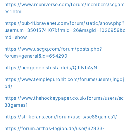
https://www.rcuniverse.com/forum/members/scgam
es1.html
https://pub41.bravenet.com/forum/static/show.php?
usernum=3501574107&frmid=26&msgid=1026959&c
md=show
https://www.uscgq.com/forum/posts.php?
forum=general&id=654290
https://hedgedoc.stusta.de/s/QJtNtiAyN
https://www.templepurohit.com/forums/users/jingoj
p4/
https://www.thehockeypaper.co.uk/forums/users/sc
88games1
https://strikefans.com/forum/users/sc88games1/
https://forum.arthas-legion.de/user/62933-