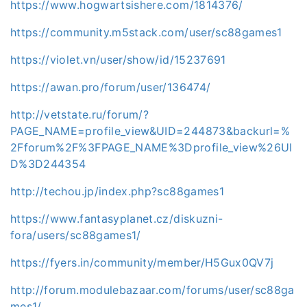
https://www.hogwartsishere.com/1814376/
https://community.m5stack.com/user/sc88games1
https://violet.vn/user/show/id/15237691
https://awan.pro/forum/user/136474/
http://vetstate.ru/forum/?
PAGE_NAME=profile_view&UID=244873&backurl=%
2Fforum%2F%3FPAGE_NAME%3Dprofile_view%26UI
D%3D244354
http://techou.jp/index.php?sc88games1
https://www.fantasyplanet.cz/diskuzni-
fora/users/sc88games1/
https://fyers.in/community/member/H5Gux0QV7j
http://forum.modulebazaar.com/forums/user/sc88ga
mes1/