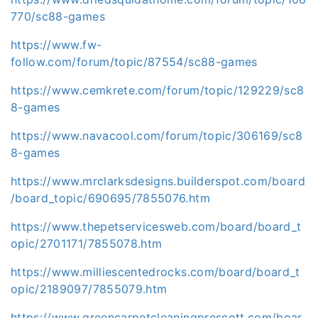
770/sc88-games
https://www.fw-
follow.com/forum/topic/87554/sc88-games
https://www.cemkrete.com/forum/topic/129229/sc8
8-games
https://www.navacool.com/forum/topic/306169/sc8
8-games
https://www.mrclarksdesigns.builderspot.com/board
/board_topic/690695/7855076.htm
https://www.thepetservicesweb.com/board/board_t
opic/2701171/7855078.htm
https://www.milliescentedrocks.com/board/board_t
opic/2189097/7855079.htm
https://www.greencarpetcleaningprescott.com/boar