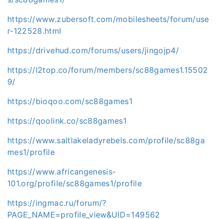
https://www.zubersoft.com/mobilesheets/forum/use
r-122528.html
https://drivehud.com/forums/users/jingojp4/
https://l2top.co/forum/members/sc88games1.15502
9/
https://bioqoo.com/sc88games1
https://qoolink.co/sc88games1
https://www.saltlakeladyrebels.com/profile/sc88ga
mes1/profile
https://www.africangenesis-
101.org/profile/sc88games1/profile
https://ingmac.ru/forum/?
PAGE_NAME=profile_view&UID=149562