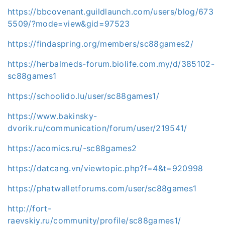
https://bbcovenant.guildlaunch.com/users/blog/673
5509/?mode=view&gid=97523
https://findaspring.org/members/sc88games2/
https://herbalmeds-forum.biolife.com.my/d/385102-
sc88games1
https://schoolido.lu/user/sc88games1/
https://www.bakinsky-
dvorik.ru/communication/forum/user/219541/
https://acomics.ru/-sc88games2
https://datcang.vn/viewtopic.php?f=4&t=920998
https://phatwalletforums.com/user/sc88games1
http://fort-
raevskiy.ru/community/profile/sc88games1/