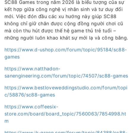
SC88 Games trong năm 2026 là biểu tượng của sự
kết hợp giữa công nghệ vị nhân sinh và tư duy đổi
mới. Việc đón đầu các xu hướng này giúp SC88
không chỉ giữ chân được cộng đồng người chơi cũ
mà còn thu hút được thế hệ game thủ trẻ tuổi –
những người luôn khao khát sự mới lạ và công bằng.
https://www.d-ushop.com/forum/topic/95184/sc88-
games
https://www.natthadon-
sanengineering.com/forum/topic/74507/sc88-games
https://www.bestloveweddingstudio.com/forum/topi
c/58876/sc88-games
https://www.coffeesix-
store.com/board/board_topic/7560063/7854998.ht
m
https://www.jk-green.com/forum/topic/84388/sc88-