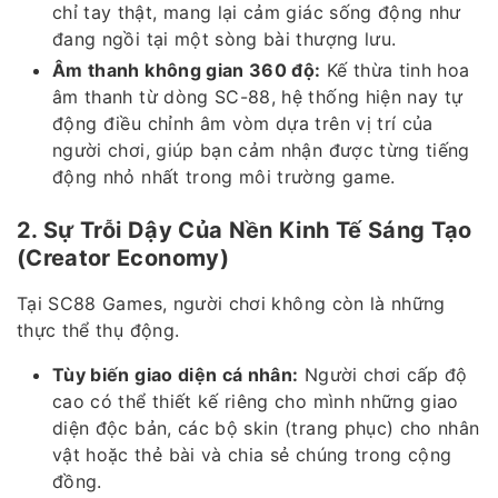
chỉ tay thật, mang lại cảm giác sống động như
đang ngồi tại một sòng bài thượng lưu.
Âm thanh không gian 360 độ:
Kế thừa tinh hoa
âm thanh từ dòng SC-88, hệ thống hiện nay tự
động điều chỉnh âm vòm dựa trên vị trí của
người chơi, giúp bạn cảm nhận được từng tiếng
động nhỏ nhất trong môi trường game.
2. Sự Trỗi Dậy Của Nền Kinh Tế Sáng Tạo
(Creator Economy)
Tại SC88 Games, người chơi không còn là những
thực thể thụ động.
Tùy biến giao diện cá nhân:
Người chơi cấp độ
cao có thể thiết kế riêng cho mình những giao
diện độc bản, các bộ skin (trang phục) cho nhân
vật hoặc thẻ bài và chia sẻ chúng trong cộng
đồng.