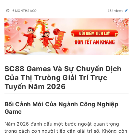
6 MONTHS AGO
154 views
SC88 Games Và Sự Chuyển Dịch
Của Thị Trường Giải Trí Trực
Tuyến Năm 2026
Bối Cảnh Mới Của Ngành Công Nghiệp
Game
Năm 2026 đánh dấu một bước ngoặt quan trọng
trong cách con người tiếp cận giải trí số. Không còn