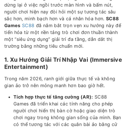
dừng lại ở việc ngồi trước màn hình và bấm nút,
người chơi hiện nay đòi hỏi một sự tương tác sâu
sắc hơn, minh bạch hơn và cá nhân hóa hơn.
SC88
Games
SC88
đã nắm bắt trọn vẹn xu hướng này để
tiến hóa từ một nền tảng trò chơi đơn thuần thành
một “siêu ứng dụng” giải trí đa tầng, dẫn dắt thị
trường bằng những tiêu chuẩn mới.
1. Xu Hướng Giải Trí Nhập Vai (Immersive
Entertainment)
Trong năm 2026, ranh giới giữa thực tế và không
gian ảo trở nên mỏng manh hơn bao giờ hết.
Tích hợp thực tế tăng cường (AR):
SC88
Games đã triển khai các tính năng cho phép
người chơi hiển thị bàn cờ hoặc giao diện trò
chơi ngay trong không gian sống của mình. Bạn
có thể tương tác với các quân bài ảo bằng cử