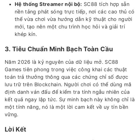
Hệ thống Streamer nội bộ:
SC88 tích hợp sẵn
nền tảng phát sóng trực tiếp, nơi các cao thủ có
thể vừa chơi vừa hướng dẫn kỹ thuật cho người
mới, tạo nên một chu trình học hỏi và giải trí
khép kín.
3. Tiêu Chuẩn Minh Bạch Toàn Cầu
Năm 2026 là kỷ nguyên của dữ liệu mở. SC88
Games tiên phong trong việc công khai các thuật
toán trả thưởng thông qua các chứng chỉ số được
lưu trữ trên Blockchain. Người chơi có thể dùng mã
định danh ván đấu để kiểm tra tính ngẫu nhiên của
kết quả ngay lập tức. Sự minh bạch này không chỉ là
một tính năng, nó là một lời cam kết về uy tín bền
vững.
Lời Kết