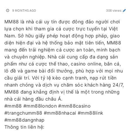
9 MONTHS AGO
308 views
MM88 là nhà cái uy tín được đông đảo người chơi
lựa chọn khi tham gia cá cược trực tuyến tại Việt
Nam. Sở hữu giấy phép hoạt động hợp pháp, giao
diện hiện đại và hệ thống bảo mật tiên tiến, MM88
mang đến trải nghiệm cá cược an toàn, minh bạch
và chuyên nghiệp. Nhà cái cung cấp đa dạng sản
phẩm như cá cược thể thao, casino online, bắn cá,
lô đề và game bài đổi thưởng, phù hợp với mọi nhu
cầu giải trí. Với tỷ lệ kèo cạnh tranh, nạp rút tiền
nhanh chóng và dịch vụ chăm sóc khách hàng 24/7,
MM88 đang khẳng định vị thế là một trong những
nhà cái hàng đầu châu Á.
#mm88 #mm88london #mm88casino
#trangchumm88 #mm88nhacai #mm88link
#mm88dangnhap
Thông tin liên hệ: