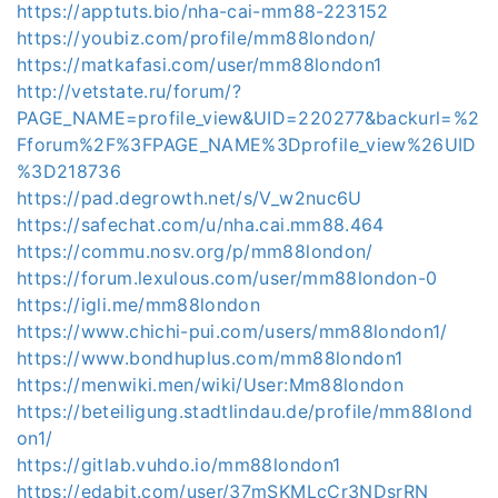
https://apptuts.bio/nha-cai-mm88-223152
https://youbiz.com/profile/mm88london/
https://matkafasi.com/user/mm88london1
http://vetstate.ru/forum/?
PAGE_NAME=profile_view&UID=220277&backurl=%2
Fforum%2F%3FPAGE_NAME%3Dprofile_view%26UID
%3D218736
https://pad.degrowth.net/s/V_w2nuc6U
https://safechat.com/u/nha.cai.mm88.464
https://commu.nosv.org/p/mm88london/
https://forum.lexulous.com/user/mm88london-0
https://igli.me/mm88london
https://www.chichi-pui.com/users/mm88london1/
https://www.bondhuplus.com/mm88london1
https://menwiki.men/wiki/User:Mm88london
https://beteiligung.stadtlindau.de/profile/mm88lond
on1/
https://gitlab.vuhdo.io/mm88london1
https://edabit.com/user/37mSKMLcCr3NDsrRN