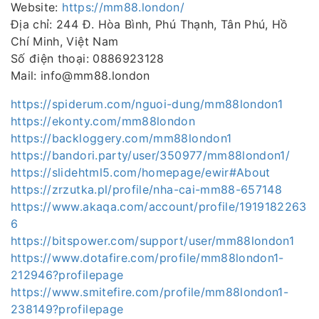
Website:
https://mm88.london/
Địa chỉ: 244 Đ. Hòa Bình, Phú Thạnh, Tân Phú, Hồ
Chí Minh, Việt Nam
Số điện thoại: 0886923128
Mail: info@mm88.london
https://spiderum.com/nguoi-dung/mm88london1
https://ekonty.com/mm88london
https://backloggery.com/mm88london1
https://bandori.party/user/350977/mm88london1/
https://slidehtml5.com/homepage/ewir#About
https://zrzutka.pl/profile/nha-cai-mm88-657148
https://www.akaqa.com/account/profile/1919182263
6
https://bitspower.com/support/user/mm88london1
https://www.dotafire.com/profile/mm88london1-
212946?profilepage
https://www.smitefire.com/profile/mm88london1-
238149?profilepage