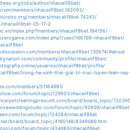
idway.org/jobs/author/nhacaiif8bet/
/forum/members/nhacaiif8bet.182093/
onicretro.org/members/nhacaiif8bet.74243/
ph/nhacaiif8bet-05-17-2
ec.vn/index.php?members/nhacaiif8bet.194156/
rozerogame.com/index.php?/user/166769-nhacaiif8bet/
hacaiif8bet
bdiscussion.com/members/nhacaiif8bet.130674/#about
drynation.com/community/profile/nhacaiif8bet/
otografia.online/usuarios/nhacaiif8bet/profile/
hacaiif8bet/trong-he-sinh-thai-giai-tri-truc-tuyen-hien-n
mes.com/members/51164991/
ollow.com/forum/topic/129901/nhacaiif8bet
encarpetcleaningprescott.com/board/board_topic/7203
loveweddingstudio.com/forum/topic/92809/nhacaiif8bet
reen.com/forum/topic/124284/nhacaiif8bet
ji.net/board/board_topic/4160148/8349089.htm
cool.com/forum/topic/434060/nhacaiif8bet