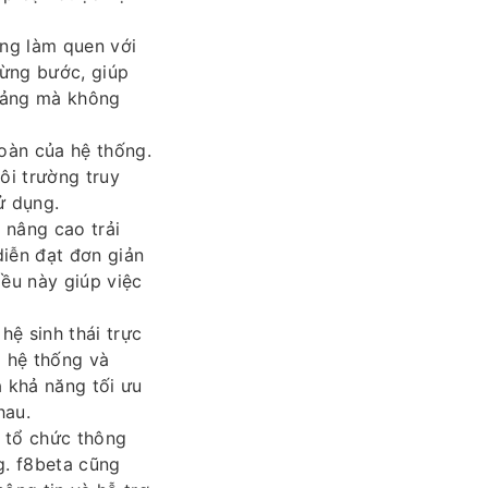
ng làm quen với
từng bước, giúp
tảng mà không
toàn của hệ thống.
ôi trường truy
ử dụng.
 nâng cao trải
iễn đạt đơn giản
iều này giúp việc
hệ sinh thái trực
ó hệ thống và
à khả năng tối ưu
hau.
 tổ chức thông
g. f8beta cũng