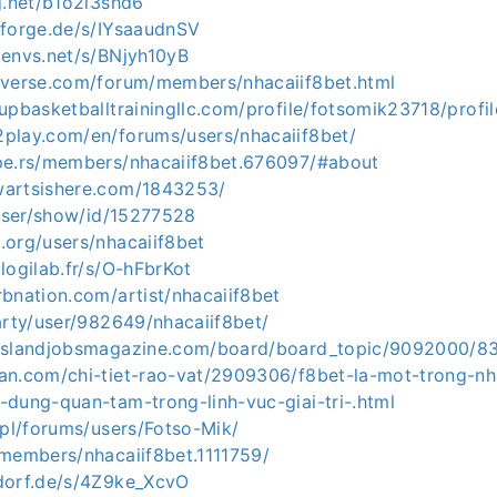
g.net/b1o2i3shd6
nforge.de/s/IYsaaudnSV
.envs.net/s/BNjyh10yB
iverse.com/forum/members/nhacaiif8bet.html
upbasketballtrainingllc.com/profile/fotsomik23718/profil
play.com/en/forums/users/nhacaiif8bet/
pe.rs/members/nhacaiif8bet.676097/#about
wartsishere.com/1843253/
/user/show/id/15277528
.org/users/nhacaiif8bet
logilab.fr/s/O-hFbrKot
bnation.com/artist/nhacaiif8bet
arty/user/982649/nhacaiif8bet/
gislandjobsmagazine.com/board/board_topic/9092000/8
an.com/chi-tiet-rao-vat/2909306/f8bet-la-mot-trong-n
-dung-quan-tam-trong-linh-vuc-giai-tri-.html
.pl/forums/users/Fotso-Mik/
/members/nhacaiif8bet.1111759/
dorf.de/s/4Z9ke_XcvO