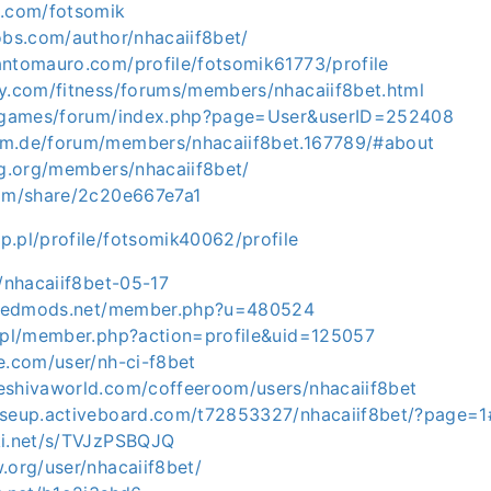
z.com/fotsomik
obs.com/author/nhacaiif8bet/
antomauro.com/profile/fotsomik61773/profile
ay.com/fitness/forums/members/nhacaiif8bet.html
my.games/forum/index.php?page=User&userID=252408
mm.de/forum/members/nhacaiif8bet.167789/#about
ng.org/members/nhacaiif8bet/
com/share/2c20e667e7a1
p.pl/profile/fotsomik40062/profile
h/nhacaiif8bet-05-17
lliedmods.net/member.php?u=480524
8.pl/member.php?action=profile&uid=125057
e.com/user/nh-ci-f8bet
eshivaworld.com/coffeeroom/users/nhacaiif8bet
iseup.activeboard.com/t72853327/nhacaiif8bet/?page=1
ki.net/s/TVJzPSBQJQ
.org/user/nhacaiif8bet/