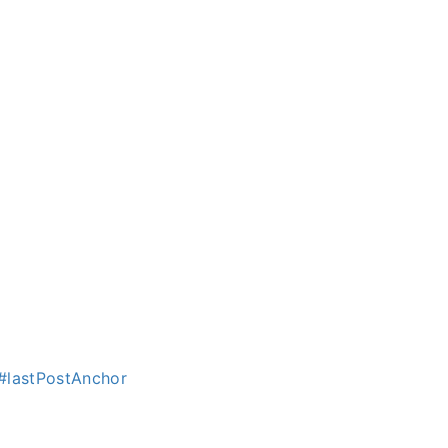
#lastPostAnchor