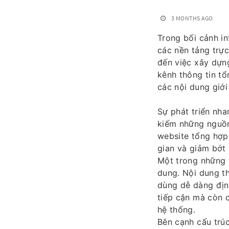
3 MONTHS AGO
Trong bối cảnh in
các nền tảng trực
đến việc xây dựn
kênh thông tin tổ
các nội dung giới
Sự phát triển nh
kiếm những nguồn 
website tổng hợp 
gian và giảm bớt 
Một trong những y
dung. Nội dung t
dùng dễ dàng địn
tiếp cận mà còn c
hệ thống.
Bên cạnh cấu trúc