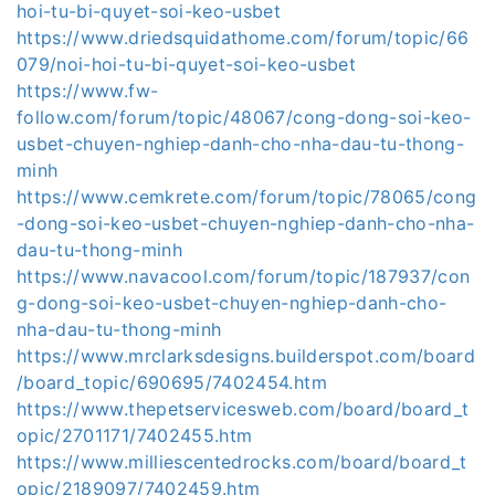
hoi-tu-bi-quyet-soi-keo-usbet
https://www.driedsquidathome.com/forum/topic/66
079/noi-hoi-tu-bi-quyet-soi-keo-usbet
https://www.fw-
follow.com/forum/topic/48067/cong-dong-soi-keo-
usbet-chuyen-nghiep-danh-cho-nha-dau-tu-thong-
minh
https://www.cemkrete.com/forum/topic/78065/cong
-dong-soi-keo-usbet-chuyen-nghiep-danh-cho-nha-
dau-tu-thong-minh
https://www.navacool.com/forum/topic/187937/con
g-dong-soi-keo-usbet-chuyen-nghiep-danh-cho-
nha-dau-tu-thong-minh
https://www.mrclarksdesigns.builderspot.com/board
/board_topic/690695/7402454.htm
https://www.thepetservicesweb.com/board/board_t
opic/2701171/7402455.htm
https://www.milliescentedrocks.com/board/board_t
opic/2189097/7402459.htm