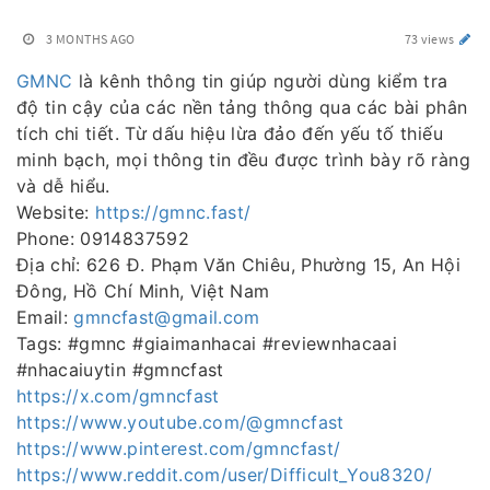
3 MONTHS AGO
73 views
GMNC
là kênh thông tin giúp người dùng kiểm tra
độ tin cậy của các nền tảng thông qua các bài phân
tích chi tiết. Từ dấu hiệu lừa đảo đến yếu tố thiếu
minh bạch, mọi thông tin đều được trình bày rõ ràng
và dễ hiểu.
Website:
https://gmnc.fast/
Phone: 0914837592
Địa chỉ: 626 Đ. Phạm Văn Chiêu, Phường 15, An Hội
Đông, Hồ Chí Minh, Việt Nam
Email:
gmncfast@gmail.com
Tags: #gmnc #giaimanhacai #reviewnhacaai
#nhacaiuytin #gmncfast
https://x.com/gmncfast
https://www.youtube.com/@gmncfast
https://www.pinterest.com/gmncfast/
https://www.reddit.com/user/Difficult_You8320/