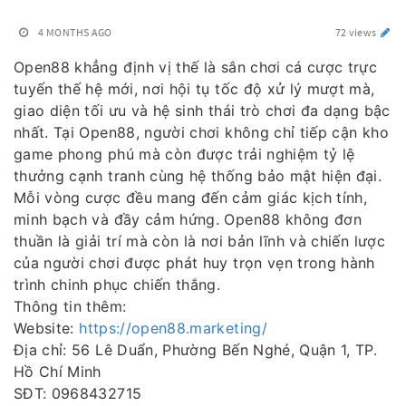
4 MONTHS AGO
72 views
Open88 khẳng định vị thế là sân chơi cá cược trực
tuyến thế hệ mới, nơi hội tụ tốc độ xử lý mượt mà,
giao diện tối ưu và hệ sinh thái trò chơi đa dạng bậc
nhất. Tại Open88, người chơi không chỉ tiếp cận kho
game phong phú mà còn được trải nghiệm tỷ lệ
thưởng cạnh tranh cùng hệ thống bảo mật hiện đại.
Mỗi vòng cược đều mang đến cảm giác kịch tính,
minh bạch và đầy cảm hứng. Open88 không đơn
thuần là giải trí mà còn là nơi bản lĩnh và chiến lược
của người chơi được phát huy trọn vẹn trong hành
trình chinh phục chiến thắng.
Thông tin thêm:
Website:
https://open88.marketing/
Địa chỉ: 56 Lê Duẩn, Phường Bến Nghé, Quận 1, TP.
Hồ Chí Minh
SĐT: 0968432715