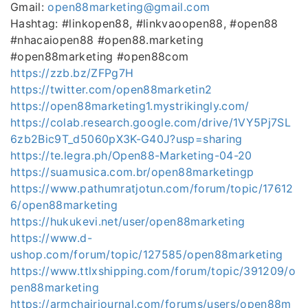
Gmail:
open88marketing@gmail.com
Hashtag: #linkopen88, #linkvaoopen88, #open88
#nhacaiopen88 #open88.marketing
#open88marketing #open88com
https://zzb.bz/ZFPg7H
https://twitter.com/open88marketin2
https://open88marketing1.mystrikingly.com/
https://colab.research.google.com/drive/1VY5Pj7SL
6zb2Bic9T_d5060pX3K-G40J?usp=sharing
https://te.legra.ph/Open88-Marketing-04-20
https://suamusica.com.br/open88marketingp
https://www.pathumratjotun.com/forum/topic/17612
6/open88marketing
https://hukukevi.net/user/open88marketing
https://www.d-
ushop.com/forum/topic/127585/open88marketing
https://www.ttlxshipping.com/forum/topic/391209/o
pen88marketing
https://armchairjournal.com/forums/users/open88m