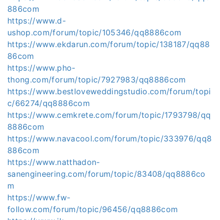
886com
https://www.d-
ushop.com/forum/topic/105346/qq8886com
https://www.ekdarun.com/forum/topic/138187/qq88
86com
https://www.pho-
thong.com/forum/topic/7927983/qq8886com
https://www.bestloveweddingstudio.com/forum/topi
c/66274/qq8886com
https://www.cemkrete.com/forum/topic/1793798/qq
8886com
https://www.navacool.com/forum/topic/333976/qq8
886com
https://www.natthadon-
sanengineering.com/forum/topic/83408/qq8886co
m
https://www.fw-
follow.com/forum/topic/96456/qq8886com