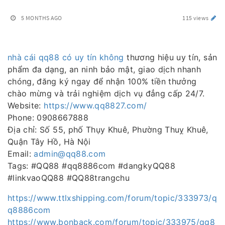
5 MONTHS AGO
115 views
nhà cái qq88 có uy tín không
thương hiệu uy tín, sản
phẩm đa dạng, an ninh bảo mật, giao dịch nhanh
chóng, đăng ký ngay để nhận 100% tiền thưởng
chào mừng và trải nghiệm dịch vụ đẳng cấp 24/7.
Website:
https://www.qq8827.com/
Phone: 0908667888
Địa chỉ: Số 55, phố Thụy Khuê, Phường Thuỵ Khuê,
Quận Tây Hồ, Hà Nội
Email:
admin@qq88.com
Tags: #QQ88 #qq8886com #dangkyQQ88
#linkvaoQQ88 #QQ88trangchu
https://www.ttlxshipping.com/forum/topic/333973/q
q8886com
https://www.bonback.com/forum/topic/333975/qq8