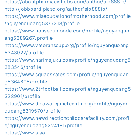
https://aboutpharmacistjobs.com/author/alo888io/
http://jobboard.piasd.org/author/alo888io/
https://www.miseducationofmotherhood.com/profile
/nguyenquoang5377313/profile
https://www.housedumonde.com/profile/nguyenquo
ang5389267/profile
https://www.veteranscup.org/profile/nguyenquoang
5343927/profile
https://www.harimajuku.com/profile/nguyenquoang5
383546/profile
https://www.squadskates.com/profile/nguyenquoan
g5364805/profile
https://www.2trfootball.com/profile/nguyenquoang5
328901/profile
https://www.delawarejuneteenth.org/profile/nguyen
quoang5319570/profile
https://www.newdirectionchildcarefacility.com/profil
e/nguyenquoang5324181/profile
https://www.alaa-