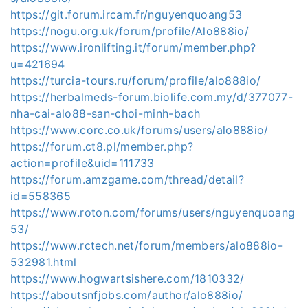
https://git.forum.ircam.fr/nguyenquoang53
https://nogu.org.uk/forum/profile/Alo888io/
https://www.ironlifting.it/forum/member.php?
u=421694
https://turcia-tours.ru/forum/profile/alo888io/
https://herbalmeds-forum.biolife.com.my/d/377077-
nha-cai-alo88-san-choi-minh-bach
https://www.corc.co.uk/forums/users/alo888io/
https://forum.ct8.pl/member.php?
action=profile&uid=111733
https://forum.amzgame.com/thread/detail?
id=558365
https://www.roton.com/forums/users/nguyenquoang
53/
https://www.rctech.net/forum/members/alo888io-
532981.html
https://www.hogwartsishere.com/1810332/
https://aboutsnfjobs.com/author/alo888io/