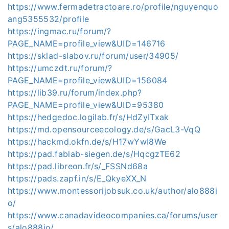
https://www.fermadetractoare.ro/profile/nguyenquo
ang5355532/profile
https://ingmac.ru/forum/?
PAGE_NAME=profile_view&UID=146716
https://sklad-slabov.ru/forum/user/34905/
https://umczdt.ru/forum/?
PAGE_NAME=profile_view&UID=156084
https://lib39.ru/forum/index.php?
PAGE_NAME=profile_view&UID=95380
https://hedgedoc.logilab.fr/s/HdZyITxak
https://md.opensourceecology.de/s/GacL3-VqQ
https://hackmd.okfn.de/s/H17wYwI8We
https://pad.fablab-siegen.de/s/HqcgzTE62
https://pad.libreon.fr/s/_FSSNd68a
https://pads.zapf.in/s/E_QkyeXX_N
https://www.montessorijobsuk.co.uk/author/alo888i
o/
https://www.canadavideocompanies.ca/forums/user
s/alo888io/