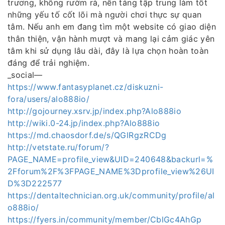
trương, không rườm rà, nền tảng tập trung làm tốt
những yếu tố cốt lõi mà người chơi thực sự quan
tâm. Nếu anh em đang tìm một website có giao diện
thân thiện, vận hành mượt và mang lại cảm giác yên
tâm khi sử dụng lâu dài, đây là lựa chọn hoàn toàn
đáng để trải nghiệm.
_social—
https://www.fantasyplanet.cz/diskuzni-
fora/users/alo888io/
http://gojourney.xsrv.jp/index.php?Alo888io
http://wiki.0-24.jp/index.php?Alo888io
https://md.chaosdorf.de/s/QGlRgzRCDg
http://vetstate.ru/forum/?
PAGE_NAME=profile_view&UID=240648&backurl=%
2Fforum%2F%3FPAGE_NAME%3Dprofile_view%26UI
D%3D222577
https://dentaltechnician.org.uk/community/profile/al
o888io/
https://fyers.in/community/member/CblGc4AhGp