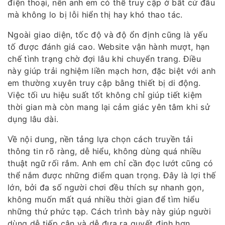
điện thoại, nên anh em có thể truy cập ở bất cứ đâu
mà không lo bị lỗi hiển thị hay khó thao tác.
Ngoài giao diện, tốc độ và độ ổn định cũng là yếu
tố được đánh giá cao. Website vận hành mượt, hạn
chế tình trạng chờ đợi lâu khi chuyển trang. Điều
này giúp trải nghiệm liền mạch hơn, đặc biệt với anh
em thường xuyên truy cập bằng thiết bị di động.
Việc tối ưu hiệu suất tốt không chỉ giúp tiết kiệm
thời gian mà còn mang lại cảm giác yên tâm khi sử
dụng lâu dài.
Về nội dung, nền tảng lựa chọn cách truyền tải
thông tin rõ ràng, dễ hiểu, không dùng quá nhiều
thuật ngữ rối rắm. Anh em chỉ cần đọc lướt cũng có
thể nắm được những điểm quan trọng. Đây là lợi thế
lớn, bởi đa số người chơi đều thích sự nhanh gọn,
không muốn mất quá nhiều thời gian để tìm hiểu
những thứ phức tạp. Cách trình bày này giúp người
dùng dễ tiếp cận và dễ đưa ra quyết định hơn.