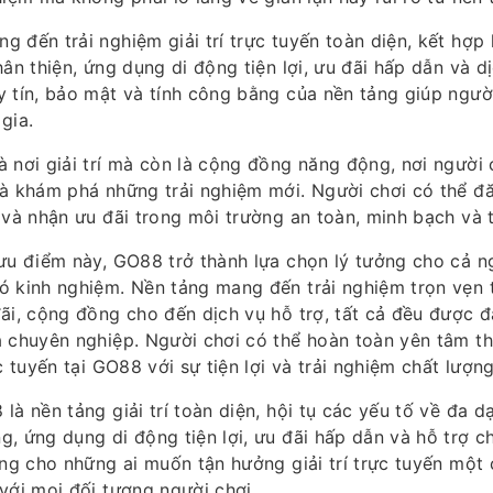
 đến trải nghiệm giải trí trực tuyến toàn diện, kết hợp 
hân thiện, ứng dụng di động tiện lợi, ưu đãi hấp dẫn và d
 tín, bảo mật và tính công bằng của nền tảng giúp ngườ
gia.
 nơi giải trí mà còn là cộng đồng năng động, nơi người 
à khám phá những trải nghiệm mới. Người chơi có thể đă
 và nhận ưu đãi trong môi trường an toàn, minh bạch và t
ưu điểm này, GO88 trở thành lựa chọn lý tưởng cho cả n
 kinh nghiệm. Nền tảng mang đến trải nghiệm trọn vẹn t
đãi, cộng đồng cho đến dịch vụ hỗ trợ, tất cả đều được 
à chuyên nghiệp. Người chơi có thể hoàn toàn yên tâm th
c tuyến tại GO88 với sự tiện lợi và trải nghiệm chất lượn
à nền tảng giải trí toàn diện, hội tụ các yếu tố về đa dạ
, ứng dụng di động tiện lợi, ưu đãi hấp dẫn và hỗ trợ 
ởng cho những ai muốn tận hưởng giải trí trực tuyến một
với mọi đối tượng người chơi.