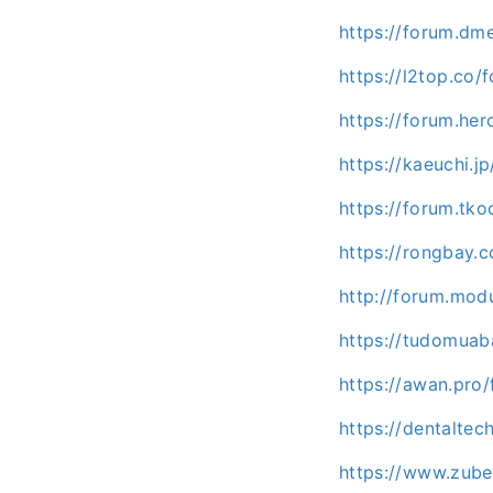
https://forum.d
https://l2top.c
https://forum.h
https://kaeuchi.
https://forum.tk
https://rongbay
http://forum.mo
https://tudomuab
https://awan.pro
https://dentalte
https://www.zube