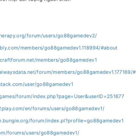
therapy.org/forum/users/go88gamedev2/
abbly.com/members/go88gamedev1.118994/#about
ecraftforum.net/members/go88gamedev1
n.alwaysdata.net/forum/members/go88gamedev1.177169/
5stack.com/user/go88gamedev1
y.games/forum/index.php?page=User&userID=251877
2play.com/en/forums/users/go88gamedev1/
ion.bungie.org/forum/index.pl?profile=go88gamedev1
com/forums/users/go88gamedev1/