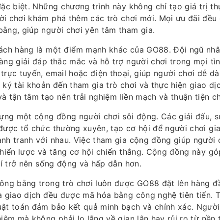
đặc biệt. Những chương trình này không chỉ tạo giá trị t
ời chơi khám phá thêm các trò chơi mới. Mọi ưu đãi đều 
bằng, giúp người chơi yên tâm tham gia.
hách hàng là một điểm mạnh khác của GO88. Đội ngũ nhâ
àng giải đáp thắc mắc và hỗ trợ người chơi trong mọi tì
trực tuyến, email hoặc điện thoại, giúp người chơi dễ d
 ký tài khoản đến tham gia trò chơi và thực hiện giao dịc
à tận tâm tạo nên trải nghiệm liền mạch và thuận tiện c
ng một cộng đồng người chơi sôi động. Các giải đấu, sự
được tổ chức thường xuyên, tạo cơ hội để người chơi gia
ạnh tranh với nhau. Việc tham gia cộng đồng giúp người 
chiến lược và tăng cơ hội chiến thắng. Cộng đồng này g
trí trở nên sống động và hấp dẫn hơn.
ông bằng trong trò chơi luôn được GO88 đặt lên hàng đầ
à giao dịch đều được mã hóa bằng công nghệ tiên tiến. T
uật toán đảm bảo kết quả minh bạch và chính xác. Người
hiệm mà không phải lo lắng về gian lận hay rủi ro từ nền 