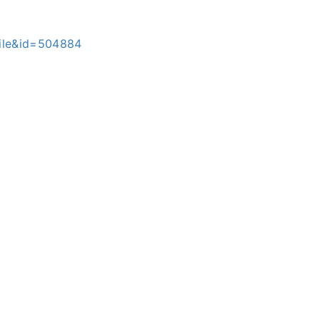
file&id=504884