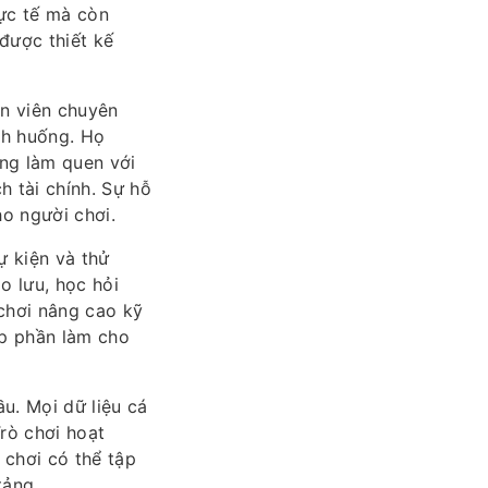
hực tế mà còn
được thiết kế
n viên chuyên
nh huống. Họ
àng làm quen với
h tài chính. Sự hỗ
ho người chơi.
 kiện và thử
o lưu, học hỏi
chơi nâng cao kỹ
óp phần làm cho
u. Mọi dữ liệu cá
rò chơi hoạt
 chơi có thể tập
tảng.