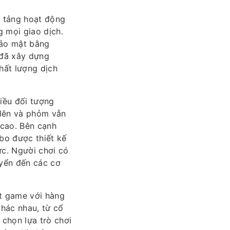
n tảng hoạt động
 mọi giao dịch.
 bảo mật bằng
 đã xây dựng
hất lượng dịch
iều đối tượng
 lên và phỏm vẫn
 cao. Bên cạnh
cbo được thiết kế
ực. Người chơi có
yển đến các cơ
ot game với hàng
khác nhau, từ cổ
 chọn lựa trò chơi