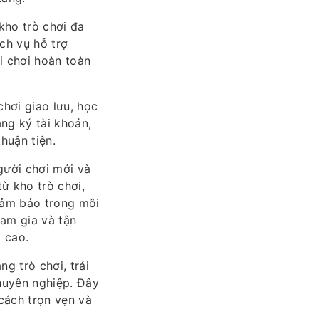
kho trò chơi đa
ịch vụ hỗ trợ
i chơi hoàn toàn
chơi giao lưu, học
ng ký tài khoản,
huận tiện.
gười chơi mới và
ừ kho trò chơi,
đảm bảo trong môi
am gia và tận
g cao.
ng trò chơi, trải
chuyên nghiệp. Đây
 cách trọn vẹn và