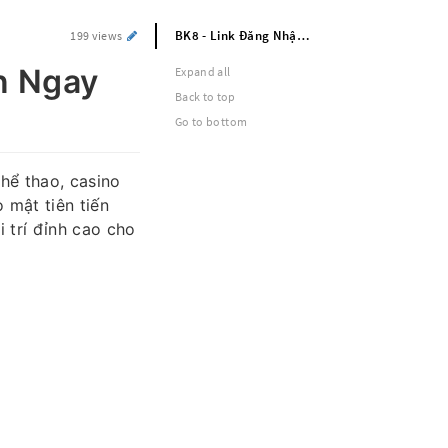
BK8 - Link Đăng Nhập BK8.COM Nhận Ngay 188K
199 views
 Ngay
Expand all
Back to top
Go to bottom
hể thao, casino
 mật tiên tiến
 trí đỉnh cao cho