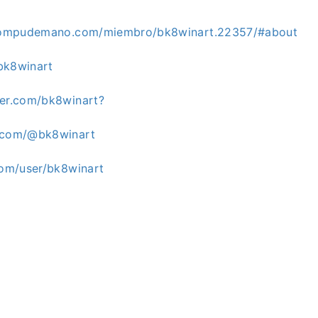
s.compudemano.com/miembro/bk8winart.22357/#about
/bk8winart
ner.com/bk8winart?
e.com/@bk8winart
com/user/bk8winart