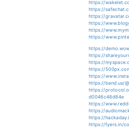
https://wakelet
https://safechat
https://gravatar
https://www.blo
https://www.my
https://www.pint
https://demo.wo
https://shareyou
https://myspace
https://500px.c
https://www.inst
https://band.us
https://protocol
d0046c48d84e
https://www.redd
https://audioma
https://hackaday
https://fyers.i