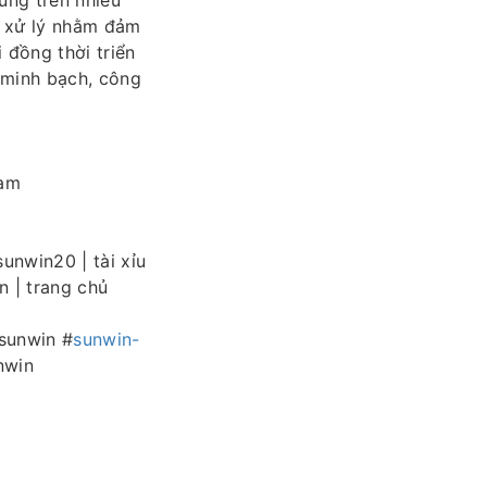
ùng trên nhiều
g xử lý nhằm đảm
 đồng thời triển
h minh bạch, công
Nam
sunwin20 | tài xỉu
n | trang chủ
_sunwin #
sunwin-
nwin