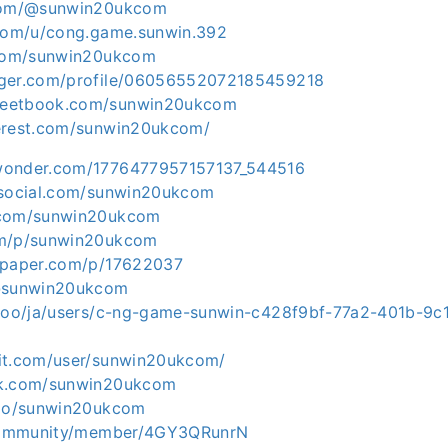
.com/@sunwin20ukcom
.com/u/cong.game.sunwin.392
.com/sunwin20ukcom
gger.com/profile/06056552072185459218
meetbook.com/sunwin20ukcom
erest.com/sunwin20ukcom/
wonder.com/1776477957157137_544516
rsocial.com/sunwin20ukcom
.com/sunwin20ukcom
om/p/sunwin20ukcom
apaper.com/p/17622037
/@sunwin20ukcom
.ooo/ja/users/c-ng-game-sunwin-c428f9bf-77a2-401b-9c
it.com/user/sunwin20ukcom/
ck.com/sunwin20ukcom
.io/sunwin20ukcom
n/community/member/4GY3QRunrN