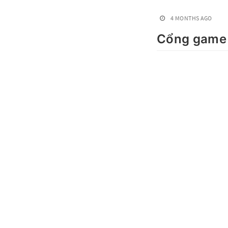
4 MONTHS AGO
Cổng game