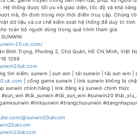
 từ các game truyền thống đến hiện đại, phục vụ người d
u. Hệ thống được tối ưu về giao diện, tốc độ và khả năn
ượt mà, ổn định trong mọi thời điểm truy cập. Chúng tôi
mật dữ liệu và cơ chế kiểm soát hệ thống để duy trì tín
ho toàn bộ người dùng trong quá trình tham gia.
: SUNWIN
sunwin-20.uk.com/
rần Bình Trọng, Phường 2, Chợ Quán, Hồ Chí Minh, Việt 
918 1299
unwin20uk.com
 tìm kiếm: sunwin | sun win | tải sunwin | tải sun win | 
20.uk.com
| cổng game sunwin | link sunwin không bị chặ
p sunwin chính hãng | link đăng ký sunwin chính thức
 #sun_win #tải_sunwin #tải_sun_win #sunwin20 #tài_xỉu
amesunwin #linksunwin #trangchusunwin #dangnhapsu
tube.com/@sunwin20ukcom
unwin20ukcom
n/sunwin20ukcom