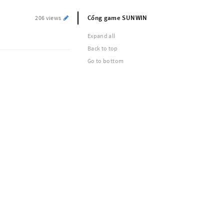
Cổng game SUNWIN
206 views
Expand all
Back to top
Go to bottom