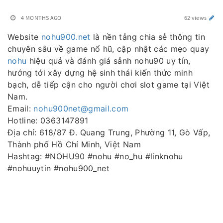
4 MONTHS AGO
62 views
Website
nohu900.net
là nền tảng chia sẻ thông tin
chuyên sâu về game nổ hũ, cập nhật các mẹo quay
nohu
hiệu quả và đánh giá sảnh nohu90 uy tín,
hướng tới xây dựng hệ sinh thái kiến thức minh
bạch, dễ tiếp cận cho người chơi slot game tại Việt
Nam.
Email:
nohu900net@gmail.com
Hotline: 0363147891
Địa chỉ: 618/87 Đ. Quang Trung, Phường 11, Gò Vấp,
Thành phố Hồ Chí Minh, Việt Nam
Hashtag: #NOHU90 #nohu #no_hu #linknohu
#nohuuytin #nohu900_net