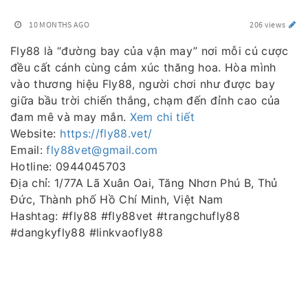
10 MONTHS AGO
206 views
Fly88 là “đường bay của vận may” nơi mỗi cú cược
đều cất cánh cùng cảm xúc thăng hoa. Hòa mình
vào thương hiệu Fly88, người chơi như được bay
giữa bầu trời chiến thắng, chạm đến đỉnh cao của
đam mê và may mắn.
Xem chi tiết
Website:
https://fly88.vet/
Email:
fly88vet@gmail.com
Hotline: 0944045703
Địa chỉ: 1/77A Lã Xuân Oai, Tăng Nhơn Phú B, Thủ
Đức, Thành phố Hồ Chí Minh, Việt Nam
Hashtag: #fly88 #fly88vet #trangchufly88
#dangkyfly88 #linkvaofly88