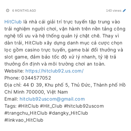
6 MONTHS AGO
143 views
HitClub
là nhà cái giải trí trực tuyến tập trung vào
trải nghiệm người chơi, vận hành trên nền tảng công
nghệ tối ưu và hệ thống quản lý chặt chẽ. Thay vì
dàn trải, HitClub xây dựng danh mục cá cược chọn
lọc gồm casino trực tuyến, game bài đổi thưởng và
slot game, đảm bảo tốc độ xử lý nhanh, tỷ lệ trả
thưởng ổn định và môi trường chơi an toàn.
Website:
https://hitclub92.us.com/
Phone: 0344577052
Địa chỉ: 44 Đ 39, Khu phố 5, Thủ Đức, Thành phố Hồ
Chí Minh 700000, Việt Nam
Email:
hitclub92uscom@gmail.com
Tags: #HitClub #Hit_Club #hitclub92uscom
#trangchu_HitClub #dangky_HitClub
#linkvao_HitClub