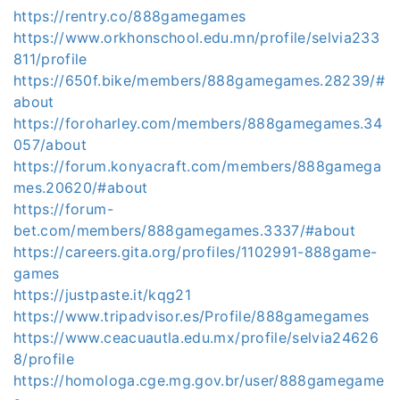
https://rentry.co/888gamegames
https://www.orkhonschool.edu.mn/profile/selvia233
811/profile
https://650f.bike/members/888gamegames.28239/#
about
https://foroharley.com/members/888gamegames.34
057/about
https://forum.konyacraft.com/members/888gamega
mes.20620/#about
https://forum-
bet.com/members/888gamegames.3337/#about
https://careers.gita.org/profiles/1102991-888game-
games
https://justpaste.it/kqg21
https://www.tripadvisor.es/Profile/888gamegames
https://www.ceacuautla.edu.mx/profile/selvia24626
8/profile
https://homologa.cge.mg.gov.br/user/888gamegame